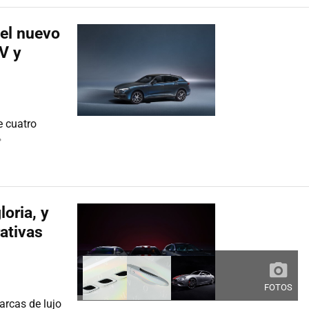
 el nuevo
V y
e cuatro
»
loria, y
rativas
FOTOS
arcas de lujo