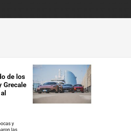
do de los
y Grecale
al
pocas y
aron las