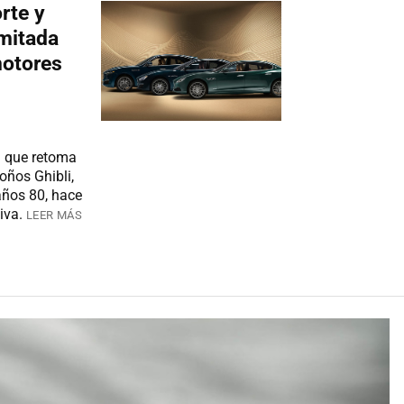
rte y
imitada
motores
a que retoma
oños Ghibli,
años 80, hace
iva.
LEER MÁS