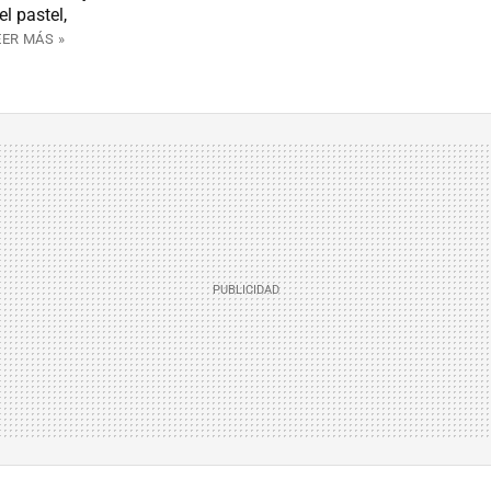
l pastel,
EER MÁS »