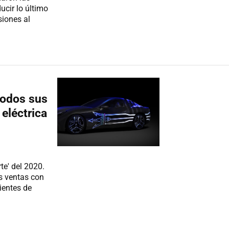
cir lo último
iones al
todos sus
eléctrica
te' del 2020.
s ventas con
ientes de