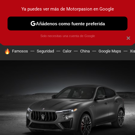
Ya puedes ver más de Motorpasion en Google
PRUEBAS
COCHES ELÉCTRICOS
OBSERVATORIO
F1
Añádenos como fuente preferida
Solo necesitas una cuenta de Google
×
HOY SE HABLA DE
Famosos
Seguridad
Calor
China
Google Maps
Xi