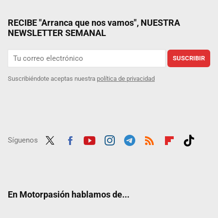
RECIBE "Arranca que nos vamos", NUESTRA
NEWSLETTER SEMANAL
SUSCRIBIR
Suscribiéndote aceptas nuestra
política de privacidad
Síguenos
Twit
Fac
Yout
Inst
Tele
RSS
Flip
Tikt
ter
ebo
ube
agra
gra
boar
ok
ok
m
m
d
En Motorpasión hablamos de...