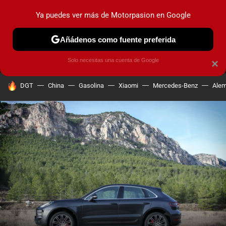
Ya puedes ver más de Motorpasion en Google
MENÚ
NUEVO
Añádenos como fuente preferida
PRUEBAS
COCHES ELÉCTRICOS
OBSERVATORIO
F1
Solo necesitas una cuenta de Google
×
HOY SE HABLA DE
DGT
China
Gasolina
Xiaomi
Mercedes-Benz
Alem