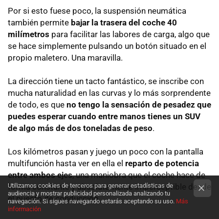
Por si esto fuese poco, la suspensión neumática
también permite
bajar la trasera del coche 40
milímetros
para facilitar las labores de carga, algo que
se hace simplemente pulsando un botón situado en el
propio maletero. Una maravilla.
La dirección tiene un tacto fantástico, se inscribe con
mucha naturalidad en las curvas y lo más sorprendente
de todo, es que
no tengo la sensación de pesadez que
puedes esperar cuando entre manos tienes un SUV
de algo más de dos toneladas de peso
.
Los kilómetros pasan y juego un poco con la pantalla
multifunción hasta ver en ella el
reparto de potencia
entre ambos ejes
, una maniobra que el coche hace de
Utilizamos cookies de terceros para generar estadísticas de
forma constante y absolutamente imperceptible desde
audiencia y mostrar publicidad personalizada analizando tu
el puesto de conducción.
navegación. Si sigues navegando estarás aceptando su uso.
Más
información