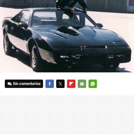
Sin comentarios
FACEBOOK
TWITTER
FLIPBOARD
E-
WHATSAPP
MAIL