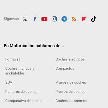
Síguenos
Twit
Fac
Yout
Inst
Tele
RSS
Flip
Tikt
ter
ebo
ube
agra
gra
boar
ok
ok
m
m
d
En Motorpasión hablamos de...
Fórmula1
Coches eléctricos
Coches híbridos y
Compactos
enchufables
SUV
Pruebas de coches
Rumores de coches
Precios de coches
Comparativa de coches
Coches autónomos