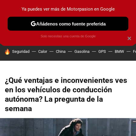
Ya puedes ver más de Motorpasion en Google
PRUEBAS
COCHES ELÉCTRICOS
OBSERVATORIO
F1
Añádenos como fuente preferida
Solo necesitas una cuenta de Google
×
HOY SE HABLA DE
Seguridad
Calor
China
Gasolina
GPS
BMW
F
¿Qué ventajas e inconvenientes ves
en los vehículos de conducción
autónoma? La pregunta de la
semana