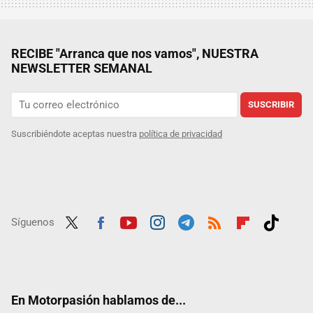
RECIBE "Arranca que nos vamos", NUESTRA
NEWSLETTER SEMANAL
SUSCRIBIR
Suscribiéndote aceptas nuestra
política de privacidad
Síguenos
Twit
Fac
Yout
Inst
Tele
RSS
Flip
Tikt
ter
ebo
ube
agra
gra
boar
ok
ok
m
m
d
En Motorpasión hablamos de...