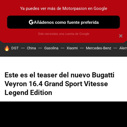
Ya puedes ver más de Motorpasion en Google
PRUEBAS
COCHES ELÉCTRICOS
OBSERVATORIO
F1
Añádenos como fuente preferida
Solo necesitas una cuenta de Google
×
HOY SE HABLA DE
DGT
China
Gasolina
Xiaomi
Mercedes-Benz
Alem
Este es el teaser del nuevo Bugatti
Veyron 16.4 Grand Sport Vitesse
Legend Edition