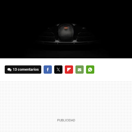
13 comentarios
FACEBOOK
TWITTER
FLIPBOARD
E-
WHATSAPP
MAIL