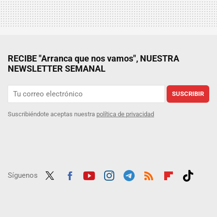
RECIBE "Arranca que nos vamos", NUESTRA
NEWSLETTER SEMANAL
SUSCRIBIR
Suscribiéndote aceptas nuestra
política de privacidad
Síguenos
Twit
Fac
Yout
Inst
Tele
RSS
Flip
Tikt
ter
ebo
ube
agra
gra
boar
ok