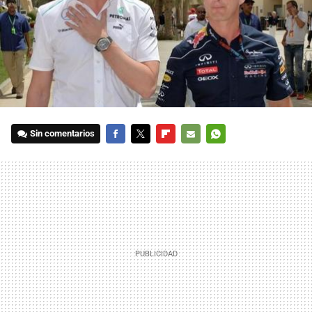
Sin comentarios
FACEBOOK
TWITTER
FLIPBOARD
E-
WHATSAPP
MAIL