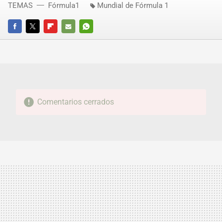
TEMAS
Fórmula1
Mundial de Fórmula 1
FACEBOOK
TWITTER
FLIPBOARD
E-
WHATSAPP
MAIL
Comentarios cerrados