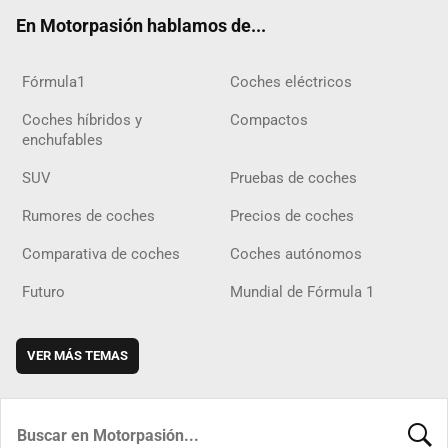
ok
m
m
d
En Motorpasión hablamos de...
Fórmula1
Coches eléctricos
Coches híbridos y
Compactos
enchufables
SUV
Pruebas de coches
Rumores de coches
Precios de coches
Comparativa de coches
Coches autónomos
Futuro
Mundial de Fórmula 1
VER MÁS TEMAS