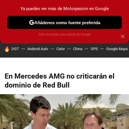
Ya puedes ver más de Motorpasion en Google
MENÚ
NUEVO
Añádenos como fuente preferida
PRUEBAS
COCHES ELÉCTRICOS
OBSERVATORIO
F1
Solo necesitas una cuenta de Google
×
HOY SE HABLA DE
DGT
Android Auto
Calor
China
GPS
Google Maps
En Mercedes AMG no criticarán el
dominio de Red Bull