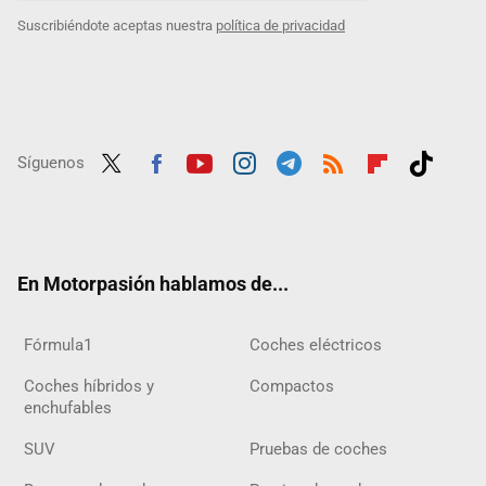
Suscribiéndote aceptas nuestra
política de privacidad
Síguenos
Twit
Fac
Yout
Inst
Tele
RSS
Flip
Tikt
ter
ebo
ube
agra
gra
boar
ok
ok
m
m
d
En Motorpasión hablamos de...
Fórmula1
Coches eléctricos
Coches híbridos y
Compactos
enchufables
SUV
Pruebas de coches