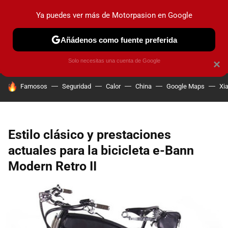
Ya puedes ver más de Motorpasion en Google
PRUEBAS
COCHES ELÉCTRICOS
OBSERVATORIO
F1
Añádenos como fuente preferida
Solo necesitas una cuenta de Google
×
HOY SE HABLA DE
Famosos
Seguridad
Calor
China
Google Maps
Xi
Estilo clásico y prestaciones
actuales para la bicicleta e-Bann
Modern Retro II