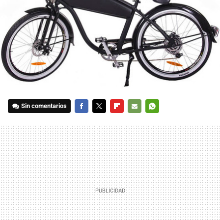
Sin comentarios
FACEBOOK
TWITTER
FLIPBOARD
E-
WHATSAPP
MAIL