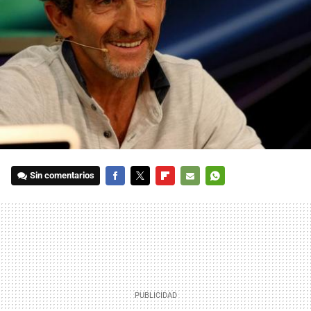
Sin comentarios
FACEBOOK
TWITTER
FLIPBOARD
E-
WHATSAPP
MAIL