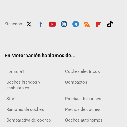
Síguenos
Twit
Fac
Yout
Inst
Tele
RSS
Flip
Tikt
ter
ebo
ube
agra
gra
boar
ok
ok
m
m
d
En Motorpasión hablamos de...
Fórmula1
Coches eléctricos
Coches híbridos y
Compactos
enchufables
SUV
Pruebas de coches
Rumores de coches
Precios de coches
Comparativa de coches
Coches autónomos