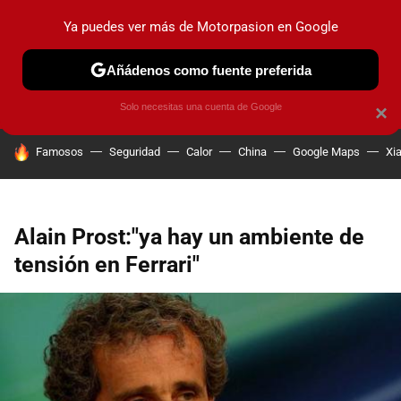
Ya puedes ver más de Motorpasion en Google
PRUEBAS
COCHES ELÉCTRICOS
OBSERVATORIO
F1
Añádenos como fuente preferida
Solo necesitas una cuenta de Google
×
HOY SE HABLA DE
Famosos
Seguridad
Calor
China
Google Maps
Xi
Alain Prost:"ya hay un ambiente de
tensión en Ferrari"