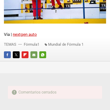
Vía |
nextgen auto
TEMAS
Fórmula1
Mundial de Fórmula 1
FACEBOOK
TWITTER
FLIPBOARD
E-
WHATSAPP
MAIL
Comentarios cerrados