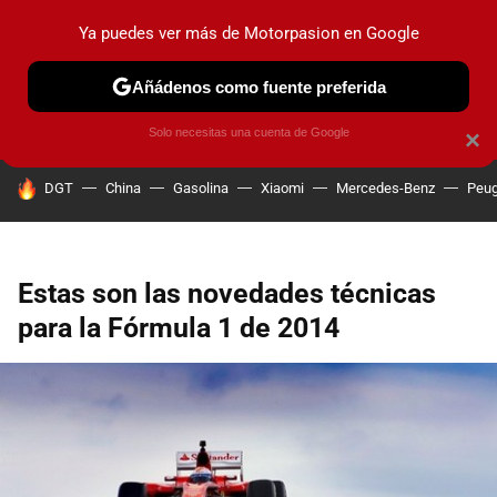
Ya puedes ver más de Motorpasion en Google
PRUEBAS
COCHES ELÉCTRICOS
OBSERVATORIO
F1
Añádenos como fuente preferida
Solo necesitas una cuenta de Google
×
HOY SE HABLA DE
DGT
China
Gasolina
Xiaomi
Mercedes-Benz
Peug
Estas son las novedades técnicas
para la Fórmula 1 de 2014