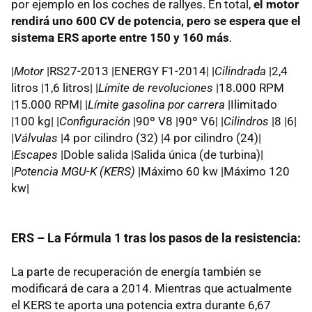
por ejemplo en los coches de rallyes. En total,
el motor
rendirá uno 600 CV de potencia, pero se espera que el
sistema ERS aporte entre 150 y 160 más
.
|
Motor
|RS27-2013 |ENERGY F1-2014| |
Cilindrada
|2,4
litros |1,6 litros| |
Límite de revoluciones
|18.000 RPM
|15.000 RPM| |
Límite gasolina por carrera
|Ilimitado
|100 kg| |
Configuración
|90º V8 |90º V6| |
Cilindros
|8 |6|
|
Válvulas
|4 por cilindro (32) |4 por cilindro (24)|
|
Escapes
|Doble salida |Salida única (de turbina)|
|
Potencia MGU-K (KERS)
|Máximo 60 kw |Máximo 120
kw|
ERS – La Fórmula 1 tras los pasos de la resistencia:
La parte de recuperación de energía también se
modificará de cara a 2014. Mientras que actualmente
el KERS te aporta una potencia extra durante 6,67