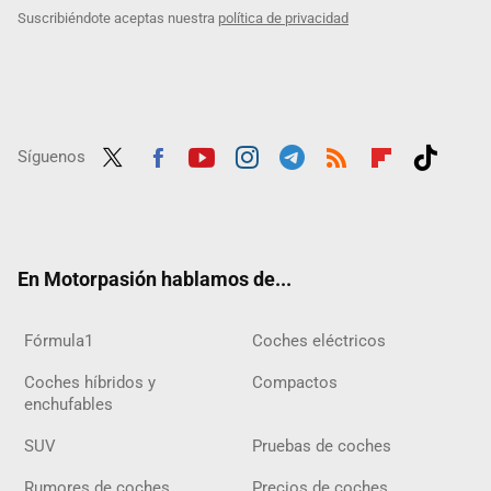
Suscribiéndote aceptas nuestra
política de privacidad
Síguenos
Twit
Fac
Yout
Inst
Tele
RSS
Flip
Tikt
ter
ebo
ube
agra
gra
boar
ok
ok
m
m
d
En Motorpasión hablamos de...
Fórmula1
Coches eléctricos
Coches híbridos y
Compactos
enchufables
SUV
Pruebas de coches
Rumores de coches
Precios de coches