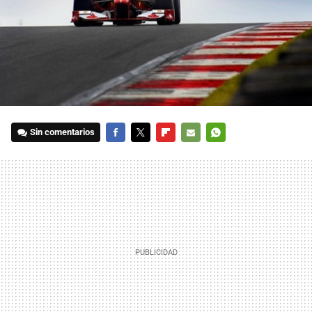
Sin comentarios
FACEBOOK
TWITTER
FLIPBOARD
E-
WHATSAPP
MAIL