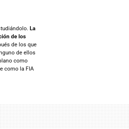
studiándolo.
La
ción de los
ués de los que
inguno de ellos
 plano como
ne como la FIA