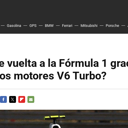
Gasolina
GPS
BMW
Ferrari
Mitsubishi
Porsche
vuelta a la Fórmula 1 gra
vos motores V6 Turbo?
FACEBOOK
TWITTER
FLIPBOARD
E-
MAIL