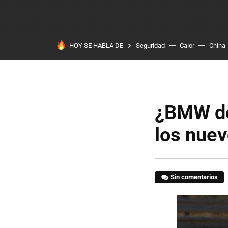
HOY SE HABLA DE
Seguridad
Calor
China
¿BMW de 
los nue
Sin comentarios