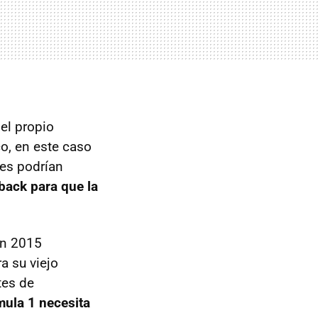
 el propio
co, en este caso
es podrían
back para que la
en 2015
a su viejo
tes de
mula 1 necesita