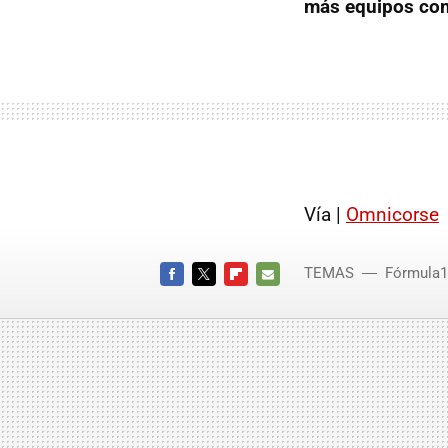
más equipos co
Vía |
Omnicorse
TEMAS
Fórmula1
FACEBOOK
TWITTER
FLIPBOARD
E-
MAIL