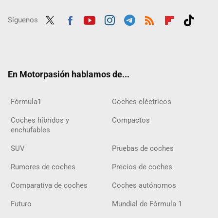
Síguenos
Twit
Fac
Yout
Inst
Tele
RSS
Flip
Tikt
ter
ebo
ube
agra
gra
boar
ok
ok
m
m
d
En Motorpasión hablamos de...
Fórmula1
Coches eléctricos
Coches híbridos y
Compactos
enchufables
SUV
Pruebas de coches
Rumores de coches
Precios de coches
Comparativa de coches
Coches autónomos
Futuro
Mundial de Fórmula 1