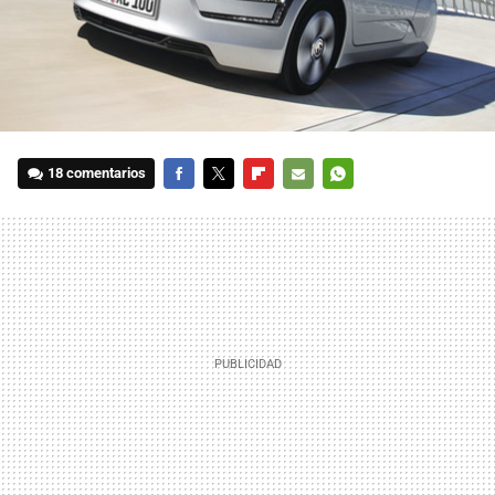
18 comentarios
FACEBOOK
TWITTER
FLIPBOARD
E-
WHATSAPP
MAIL