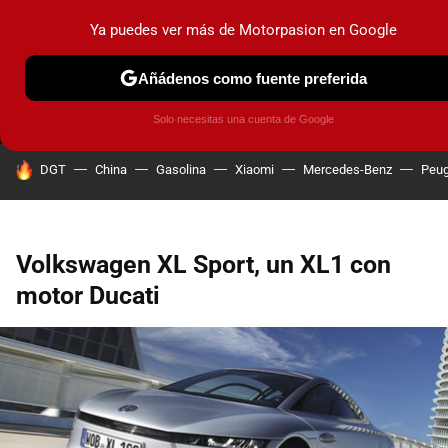
Ya puedes ver más de Motorpasion en Google
MENÚ
NUEVO
Añádenos como fuente preferida
PRUEBAS
COCHES ELÉCTRICOS
OBSERVATORIO
F1
Solo necesitas una cuenta de Google
HOY SE HABLA DE
DGT
China
Gasolina
Xiaomi
Mercedes-Benz
Peug
Volkswagen XL Sport, un XL1 con
motor Ducati