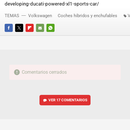
developing-ducati-powered-xl1-sports-car/
TEMAS
Volkswagen
Coches híbridos y enchufables
V
FACEBOOK
TWITTER
FLIPBOARD
E-
WHATSAPP
MAIL
Comentarios cerrados
VER
17 COMENTARIOS