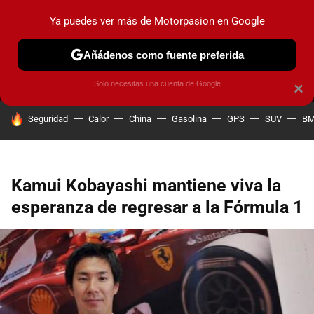
Ya puedes ver más de Motorpasion en Google
MENÚ
NUEVO
Añádenos como fuente preferida
PRUEBAS
COCHES ELÉCTRICOS
OBSERVATORIO
F1
Solo necesitas una cuenta de Google
×
HOY SE HABLA DE
Seguridad
Calor
China
Gasolina
GPS
SUV
B
Kamui Kobayashi mantiene viva la
esperanza de regresar a la Fórmula 1