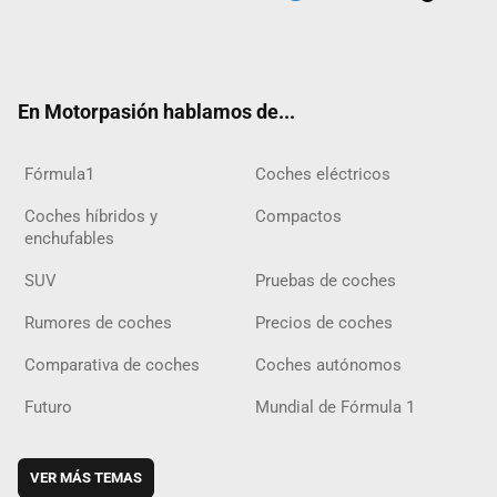
Twit
Fac
Yout
Inst
Tele
RSS
Flip
Tikt
ter
ebo
ube
agra
gra
boar
ok
ok
m
m
d
En Motorpasión hablamos de...
Fórmula1
Coches eléctricos
Coches híbridos y
Compactos
enchufables
SUV
Pruebas de coches
Rumores de coches
Precios de coches
Comparativa de coches
Coches autónomos
Futuro
Mundial de Fórmula 1
VER MÁS TEMAS