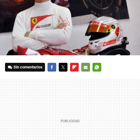
Sin comentarios
FACEBOOK
TWITTER
FLIPBOARD
E-
WHATSAPP
MAIL