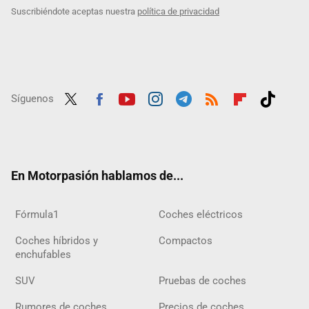
Suscribiéndote aceptas nuestra
política de privacidad
Síguenos
Twit
Fac
Yout
Inst
Tele
RSS
Flip
Tikt
ter
ebo
ube
agra
gra
boar
ok
ok
m
m
d
En Motorpasión hablamos de...
Fórmula1
Coches eléctricos
Coches híbridos y
Compactos
enchufables
SUV
Pruebas de coches
Rumores de coches
Precios de coches