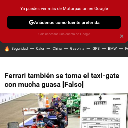
Ya puedes ver más de Motorpasion en Google
PRUEBAS
COCHES ELÉCTRICOS
OBSERVATORIO
F1
Añádenos como fuente preferida
Solo necesitas una cuenta de Google
×
HOY SE HABLA DE
Seguridad
Calor
China
Gasolina
GPS
BMW
F
Ferrari también se toma el taxi-gate
con mucha guasa [Falso]