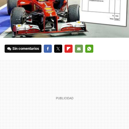
Sin comentarios
FACEBOOK
TWITTER
FLIPBOARD
E-
WHATSAPP
MAIL