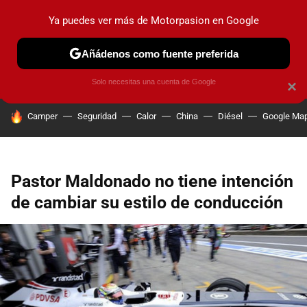
Ya puedes ver más de Motorpasion en Google
PRUEBAS
COCHES ELÉCTRICOS
OBSERVATORIO
F1
Añádenos como fuente preferida
Solo necesitas una cuenta de Google
×
HOY SE HABLA DE
Camper
Seguridad
Calor
China
Diésel
Google Ma
Pastor Maldonado no tiene intención
de cambiar su estilo de conducción