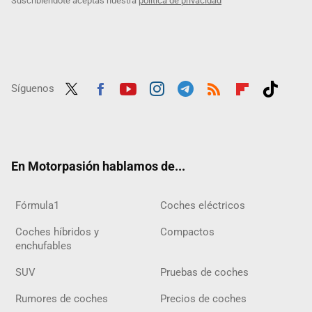
Suscribiéndote aceptas nuestra
política de privacidad
Síguenos
Twit
Fac
Yout
Inst
Tele
RSS
Flip
Tikt
ter
ebo
ube
agra
gra
boar
ok
ok
m
m
d
En Motorpasión hablamos de...
Fórmula1
Coches eléctricos
Coches híbridos y
Compactos
enchufables
SUV
Pruebas de coches
Rumores de coches
Precios de coches