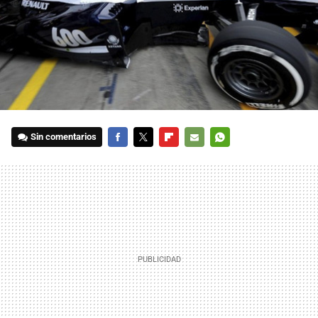
Sin comentarios
FACEBOOK
TWITTER
FLIPBOARD
E-
WHATSAPP
MAIL