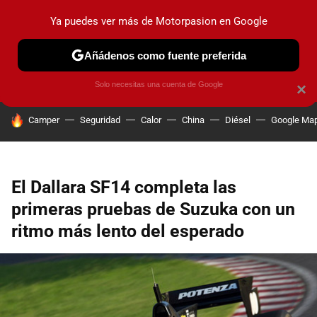
Ya puedes ver más de Motorpasion en Google
PRUEBAS
COCHES ELÉCTRICOS
OBSERVATORIO
F1
Añádenos como fuente preferida
Solo necesitas una cuenta de Google
×
HOY SE HABLA DE
Camper
Seguridad
Calor
China
Diésel
Google Ma
El Dallara SF14 completa las
primeras pruebas de Suzuka con un
ritmo más lento del esperado