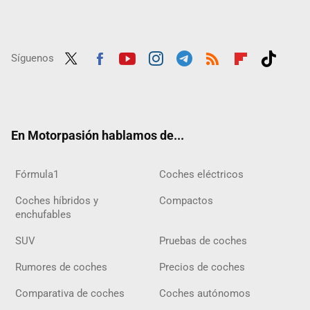
Síguenos
Twit
Fac
Yout
Inst
Tele
RSS
Flip
Tikt
ter
ebo
ube
agra
gra
boar
ok
ok
m
m
d
En Motorpasión hablamos de...
Fórmula1
Coches eléctricos
Coches híbridos y
Compactos
enchufables
SUV
Pruebas de coches
Rumores de coches
Precios de coches
Comparativa de coches
Coches autónomos