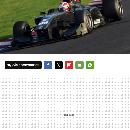
Sin comentarios
FACEBOOK
TWITTER
FLIPBOARD
E-
WHATSAPP
MAIL