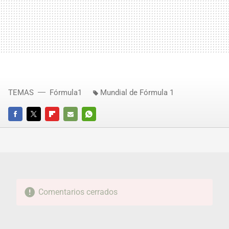
TEMAS
Fórmula1
Mundial de Fórmula 1
FACEBOOK
TWITTER
FLIPBOARD
E-
WHATSAPP
MAIL
Comentarios cerrados