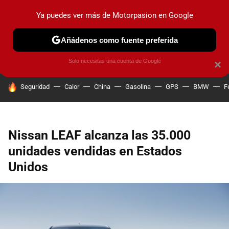
Ya puedes ver más de Motorpasion en Google
PRUEBAS
COCHES ELÉCTRICOS
OBSERVATORIO
F1
Añádenos como fuente preferida
Solo necesitas una cuenta de Google
×
HOY SE HABLA DE
Seguridad
Calor
China
Gasolina
GPS
BMW
F
Nissan LEAF alcanza las 35.000
unidades vendidas en Estados
Unidos