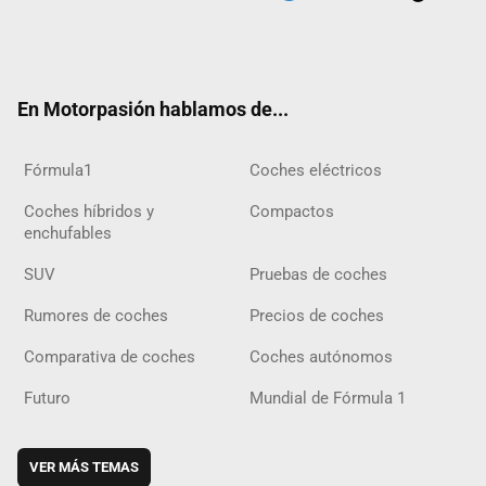
Twit
Fac
Yout
Inst
Tele
RSS
Flip
Tikt
ter
ebo
ube
agra
gra
boar
ok
ok
m
m
d
En Motorpasión hablamos de...
Fórmula1
Coches eléctricos
Coches híbridos y
Compactos
enchufables
SUV
Pruebas de coches
Rumores de coches
Precios de coches
Comparativa de coches
Coches autónomos
Futuro
Mundial de Fórmula 1
VER MÁS TEMAS