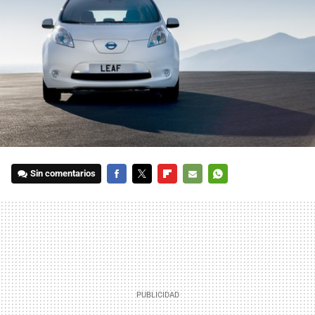
Sin comentarios
FACEBOOK
TWITTER
FLIPBOARD
E-
WHATSAPP
MAIL