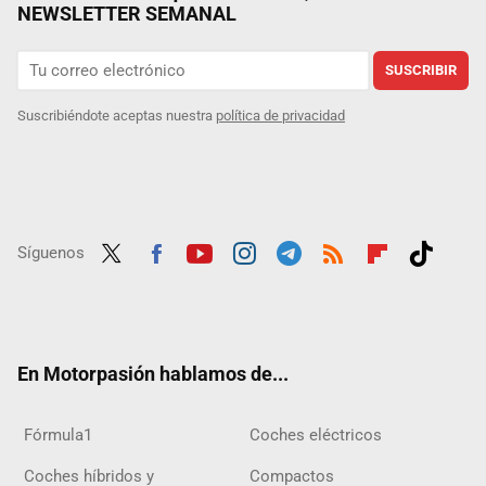
NEWSLETTER SEMANAL
SUSCRIBIR
Suscribiéndote aceptas nuestra
política de privacidad
Síguenos
Twit
Fac
Yout
Inst
Tele
RSS
Flip
Tikt
ter
ebo
ube
agra
gra
boar
ok
ok
m
m
d
En Motorpasión hablamos de...
Fórmula1
Coches eléctricos
Coches híbridos y
Compactos