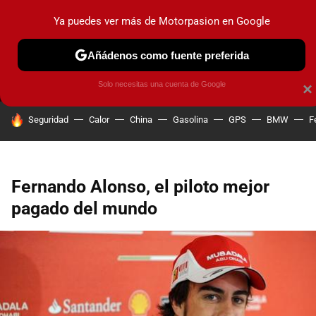
Ya puedes ver más de Motorpasion en Google
MENÚ
NUEVO
Añádenos como fuente preferida
PRUEBAS
COCHES ELÉCTRICOS
OBSERVATORIO
F1
Solo necesitas una cuenta de Google
×
HOY SE HABLA DE
Seguridad
Calor
China
Gasolina
GPS
BMW
F
Fernando Alonso, el piloto mejor
pagado del mundo