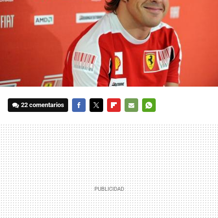
22 comentarios
FACEBOOK
TWITTER
FLIPBOARD
E-
WHATSAPP
MAIL