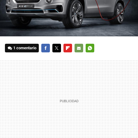
1 comentario
FACEBOOK
TWITTER
FLIPBOARD
E-
WHATSAPP
MAIL