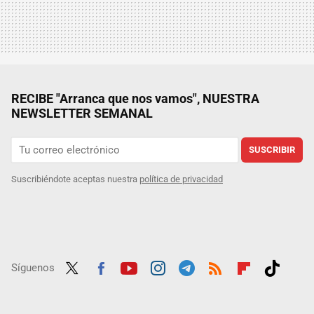
RECIBE "Arranca que nos vamos", NUESTRA
NEWSLETTER SEMANAL
SUSCRIBIR
Suscribiéndote aceptas nuestra
política de privacidad
Síguenos
Twit
Fac
Yout
Inst
Tele
RSS
Flip
Tikt
ter
ebo
ube
agra
gra
boar
ok