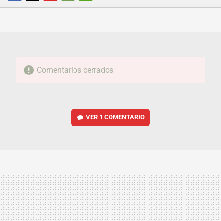
FACEBOOK
TWITTER
FLIPBOARD
E-
WHATSAPP
MAIL
Comentarios cerrados
VER
1 COMENTARIO