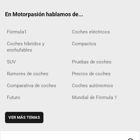
ok
m
m
d
En Motorpasión hablamos de...
Fórmula1
Coches eléctricos
Coches híbridos y
Compactos
enchufables
SUV
Pruebas de coches
Rumores de coches
Precios de coches
Comparativa de coches
Coches autónomos
Futuro
Mundial de Fórmula 1
VER MÁS TEMAS