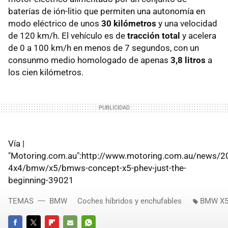
baterías de ión-litio que permiten una autonomía en
modo eléctrico de unos
30 kilómetros
y una velocidad
de 120 km/h. El vehículo es de
tracción total
y acelera
de 0 a 100 km/h en menos de 7 segundos, con un
consunmo medio homologado de apenas
3,8 litros
a
los cien kilómetros.
Vía |
"Motoring.com.au":http://www.motoring.com.au/news/2
4x4/bmw/x5/bmws-concept-x5-phev-just-the-
beginning-39021
TEMAS
BMW
Coches híbridos y enchufables
BMW X5 