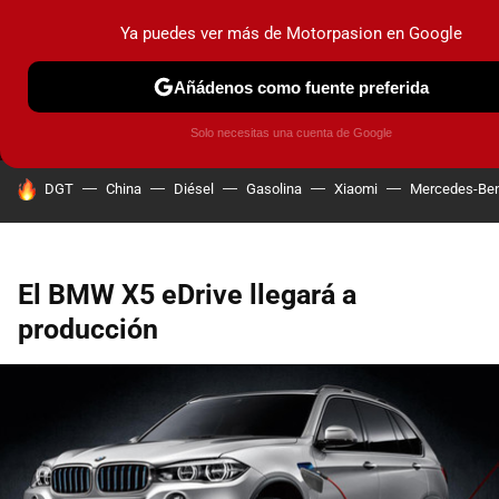
Ya puedes ver más de Motorpasion en Google
MENÚ
NUEVO
Añádenos como fuente preferida
PRUEBAS
COCHES ELÉCTRICOS
OBSERVATORIO
F1
Solo necesitas una cuenta de Google
HOY SE HABLA DE
DGT
China
Diésel
Gasolina
Xiaomi
Mercedes-Be
El BMW X5 eDrive llegará a
producción