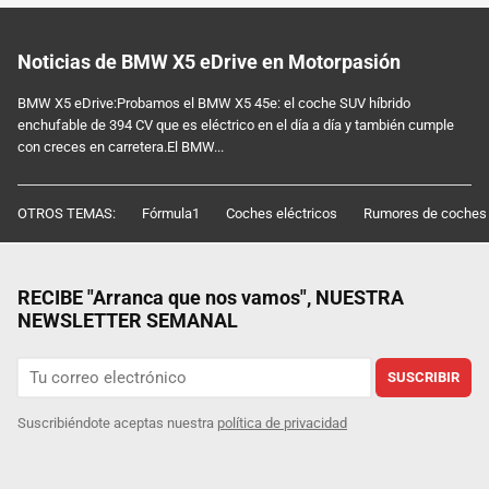
Noticias de BMW X5 eDrive en Motorpasión
BMW X5 eDrive:Probamos el BMW X5 45e: el coche SUV híbrido
enchufable de 394 CV que es eléctrico en el día a día y también cumple
con creces en carretera.El BMW...
OTROS TEMAS:
Fórmula1
Coches eléctricos
Rumores de coches
RECIBE "Arranca que nos vamos", NUESTRA
NEWSLETTER SEMANAL
SUSCRIBIR
Suscribiéndote aceptas nuestra
política de privacidad