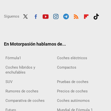
Síguenos
Twit
Fac
Yout
Inst
Tele
RSS
Flip
Tikt
ter
ebo
ube
agra
gra
boar
ok
ok
m
m
d
En Motorpasión hablamos de...
Fórmula1
Coches eléctricos
Coches híbridos y
Compactos
enchufables
SUV
Pruebas de coches
Rumores de coches
Precios de coches
Comparativa de coches
Coches autónomos
Futuro
Mundial de Fórmula 1