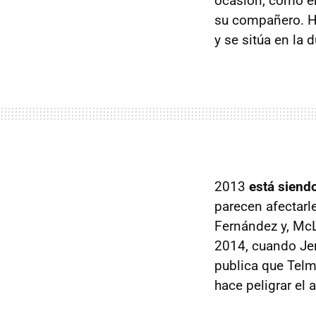
ocasión, como en
su compañero. Ha
y se sitúa en la
2013
está siend
parecen afectarl
Fernández y, McLa
2014, cuando Jen
publica que Telm
hace peligrar el 