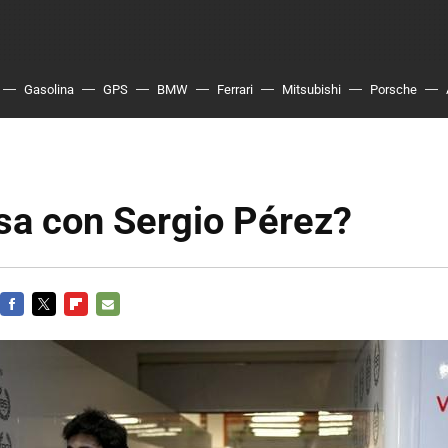
Gasolina
GPS
BMW
Ferrari
Mitsubishi
Porsche
sa con Sergio Pérez?
FACEBOOK
TWITTER
FLIPBOARD
E-
MAIL