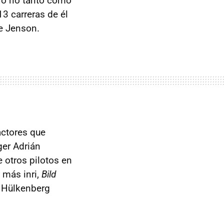
ero no tanto como
3 carreras de él
e Jenson.
actores que
ger Adrián
e otros pilotos en
 más inri,
Bild
o Hülkenberg