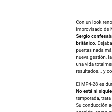
Con un look reno
improvisado de M
Sergio confesaba
británico
. Dejaba
puertas nada má
nueva gestión, l
una vida totalme
resultados... y c
El MP4-28 es duro
No está ni siquie
temporada, trata 
Su conducción ag