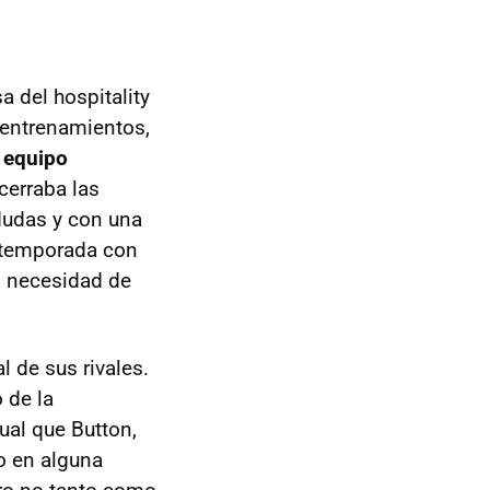
 del hospitality
 entrenamientos,
l equipo
cerraba las
dudas y con una
a temporada con
on necesidad de
l de sus rivales.
o de la
ual que Button,
o en alguna