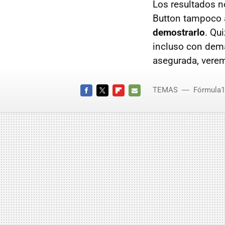
Los resultados n
Button tampoco 
demostrarlo
. Qu
incluso con dema
asegurada, vere
TEMAS
Fórmula1
FACEBOOK
TWITTER
FLIPBOARD
E-
MAIL