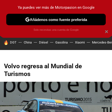
Ya puedes ver más de Motorpasion en Google
PRUEBAS
COCHES ELÉCTRICOS
OBSERVATORIO
F1
Añádenos como fuente preferida
Solo necesitas una cuenta de Google
×
HOY SE HABLA DE
DGT
China
Diésel
Gasolina
Xiaomi
Mercedes-Be
Volvo regresa al Mundial de
Turismos