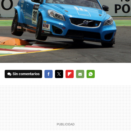
Sin comentarios
FACEBOOK
TWITTER
FLIPBOARD
E-
WHATSAPP
MAIL