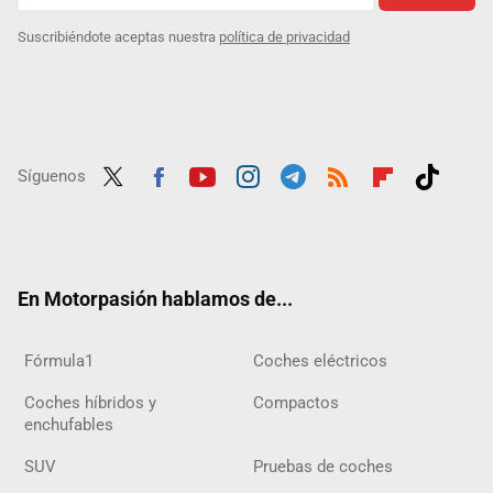
Suscribiéndote aceptas nuestra
política de privacidad
Síguenos
Twit
Fac
Yout
Inst
Tele
RSS
Flip
Tikt
ter
ebo
ube
agra
gra
boar
ok
ok
m
m
d
En Motorpasión hablamos de...
Fórmula1
Coches eléctricos
Coches híbridos y
Compactos
enchufables
SUV
Pruebas de coches