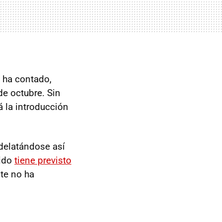
 ha contado,
de octubre. Sin
 la introducción
adelatándose así
tido
tiene previsto
te no ha