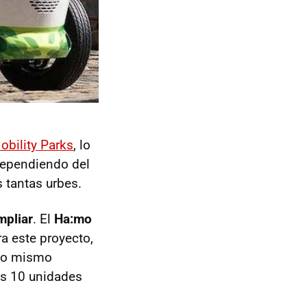
obility Parks
, lo
dependiendo del
 tantas urbes.
mpliar
. El
Ha:mo
a este proyecto,
 Lo mismo
as 10 unidades