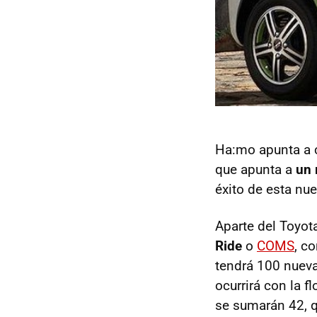
Ha:mo apunta a 
que apunta a
un 
éxito de esta nu
Aparte del Toyot
Ride
o
COMS
, c
tendrá 100 nuev
ocurrirá con la f
se sumarán 42, 