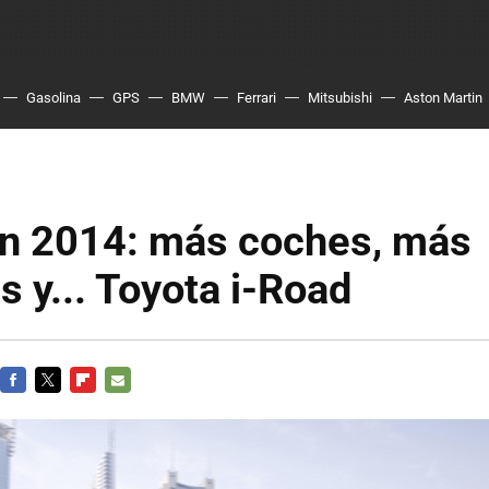
Gasolina
GPS
BMW
Ferrari
Mitsubishi
Aston Martin
n 2014: más coches, más
as y... Toyota i-Road
FACEBOOK
TWITTER
FLIPBOARD
E-
MAIL