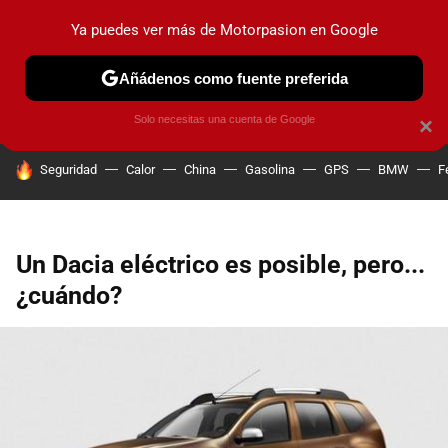
Ya puedes ver más de Motorpasion en Google
PRUEBAS
COCHES ELÉCTRICOS
OBSERVATORIO
F1
Añádenos como fuente preferida
Solo necesitas una cuenta de Google
×
HOY SE HABLA DE
Seguridad
Calor
China
Gasolina
GPS
BMW
F
Un Dacia eléctrico es posible, pero...
¿cuándo?