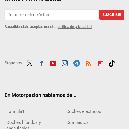
SUSCRIBIR
Suscribiéndote aceptas nuestra
política de privacidad
Síguenos
Twit
Fac
Yout
Inst
Tele
RSS
Flip
Tikt
ter
ebo
ube
agra
gra
boar
ok
ok
m
m
d
En Motorpasión hablamos de...
Fórmula1
Coches eléctricos
Coches híbridos y
Compactos
enchufables