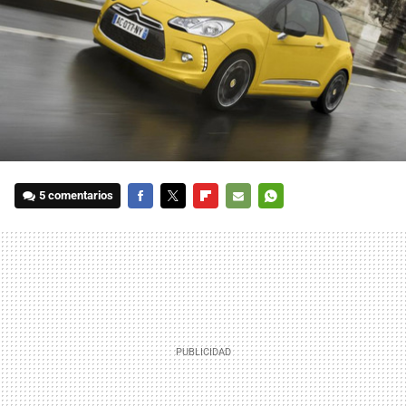
5 comentarios
FACEBOOK
TWITTER
FLIPBOARD
E-
WHATSAPP
MAIL