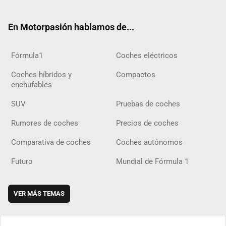
ter
ebo
ube
agra
gra
boar
ok
ok
m
m
d
En Motorpasión hablamos de...
Fórmula1
Coches eléctricos
Coches híbridos y
Compactos
enchufables
SUV
Pruebas de coches
Rumores de coches
Precios de coches
Comparativa de coches
Coches autónomos
Futuro
Mundial de Fórmula 1
VER MÁS TEMAS