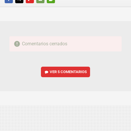
FACEBOOK
TWITTER
FLIPBOARD
E-
WHATSAPP
MAIL
Comentarios cerrados
VER
5 COMENTARIOS