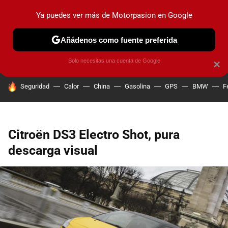
Ya puedes ver más de Motorpasion en Google
PRUEBAS
COCHES ELÉCTRICOS
OBSERVATORIO
F1
Añádenos como fuente preferida
Solo necesitas una cuenta de Google
×
HOY SE HABLA DE
Seguridad
Calor
China
Gasolina
GPS
BMW
F
Citroën DS3 Electro Shot, pura
descarga visual