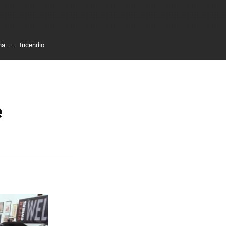
ña
Incendio
e