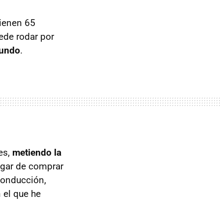
tienen 65
de rodar por
mundo
.
es,
metiendo la
lugar de comprar
conducción,
 el que he