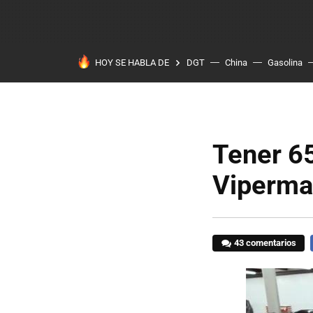
HOY SE HABLA DE
DGT
China
Gasolina
Tener 6
Viperma
43 comentarios