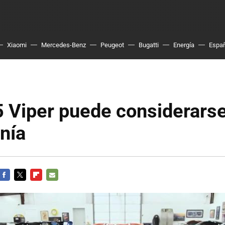
Xiaomi
Mercedes-Benz
Peugeot
Bugatti
Energía
Espa
5 Viper puede considerars
nía
FACEBOOK
TWITTER
FLIPBOARD
E-
MAIL