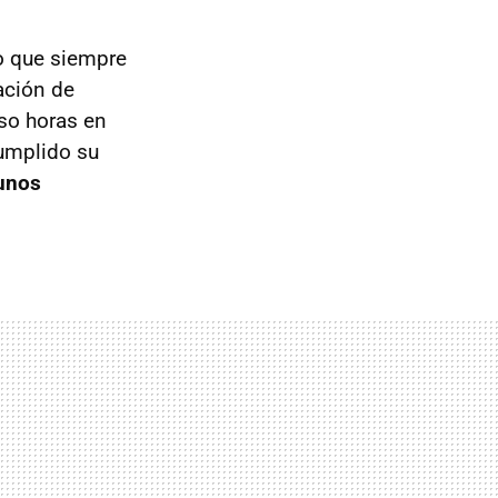
o que siempre
ación de
so horas en
cumplido su
gunos