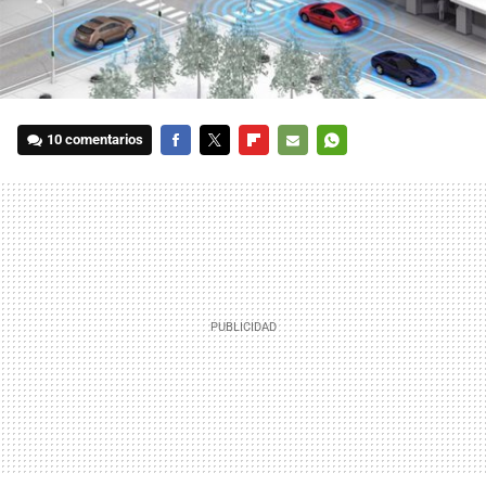
10 comentarios
FACEBOOK
TWITTER
FLIPBOARD
E-
WHATSAPP
MAIL