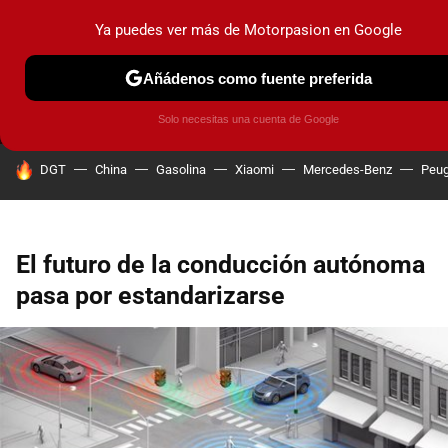
Ya puedes ver más de Motorpasion en Google
MENÚ
NUEVO
Añádenos como fuente preferida
PRUEBAS
COCHES ELÉCTRICOS
OBSERVATORIO
F1
Solo necesitas una cuenta de Google
HOY SE HABLA DE
DGT
China
Gasolina
Xiaomi
Mercedes-Benz
Peug
El futuro de la conducción autónoma
pasa por estandarizarse