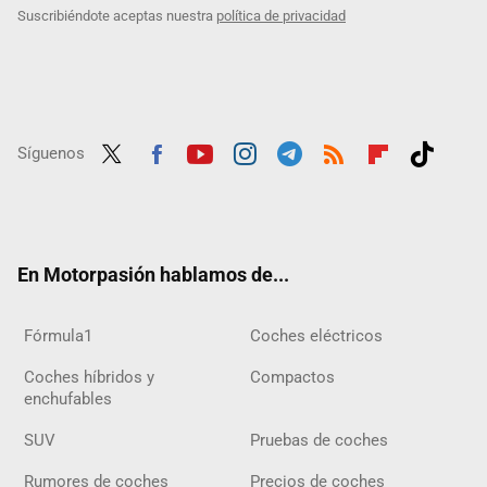
Suscribiéndote aceptas nuestra
política de privacidad
Síguenos
Twit
Fac
Yout
Inst
Tele
RSS
Flip
Tikt
ter
ebo
ube
agra
gra
boar
ok
ok
m
m
d
En Motorpasión hablamos de...
Fórmula1
Coches eléctricos
Coches híbridos y
Compactos
enchufables
SUV
Pruebas de coches
Rumores de coches
Precios de coches