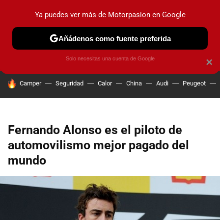
Ya puedes ver más de Motorpasion en Google
PRUEBAS
COCHES ELÉCTRICOS
OBSERVATORIO
F1
Añádenos como fuente preferida
Solo necesitas una cuenta de Google
×
HOY SE HABLA DE
Camper
Seguridad
Calor
China
Audi
Peugeot
Fernando Alonso es el piloto de
automovilismo mejor pagado del
mundo