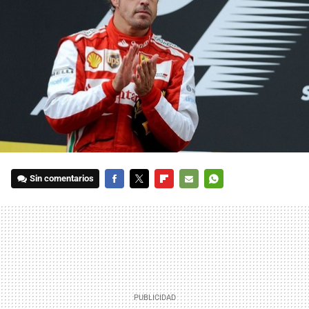
Sin comentarios
FACEBOOK
TWITTER
FLIPBOARD
E-
WHATSAPP
MAIL