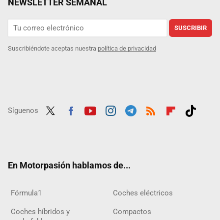
NEWSLETTER SEMANAL
SUSCRIBIR
Suscribiéndote aceptas nuestra
política de privacidad
Síguenos
Twit
Fac
Yout
Inst
Tele
RSS
Flip
Tikt
ter
ebo
ube
agra
gra
boar
ok
ok
m
m
d
En Motorpasión hablamos de...
Fórmula1
Coches eléctricos
Coches híbridos y
Compactos