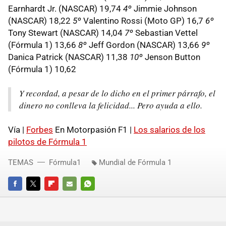
Earnhardt Jr. (NASCAR) 19,74
4º
Jimmie Johnson
(NASCAR) 18,22
5º
Valentino Rossi (Moto GP) 16,7
6º
Tony Stewart (NASCAR) 14,04
7º
Sebastian Vettel
(Fórmula 1) 13,66
8º
Jeff Gordon (NASCAR) 13,66
9º
Danica Patrick (NASCAR) 11,38
10º
Jenson Button
(Fórmula 1) 10,62
Y recordad, a pesar de lo dicho en el primer párrafo, el
dinero no conlleva la felicidad... Pero ayuda a ello.
Vía |
Forbes
En Motorpasión F1 |
Los salarios de los
pilotos de Fórmula 1
TEMAS
Fórmula1
Mundial de Fórmula 1
FACEBOOK
TWITTER
FLIPBOARD
E-
WHATSAPP
MAIL