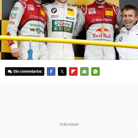
Sin comentarios
FACEBOOK
TWITTER
FLIPBOARD
E-
WHATSAPP
MAIL