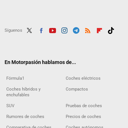
Síguenos
Twit
Fac
Yout
Inst
Tele
RSS
Flip
Tikt
ter
ebo
ube
agra
gra
boar
ok
ok
m
m
d
En Motorpasión hablamos de...
Fórmula1
Coches eléctricos
Coches híbridos y
Compactos
enchufables
SUV
Pruebas de coches
Rumores de coches
Precios de coches
Comparativa de coches
Coches autónomos