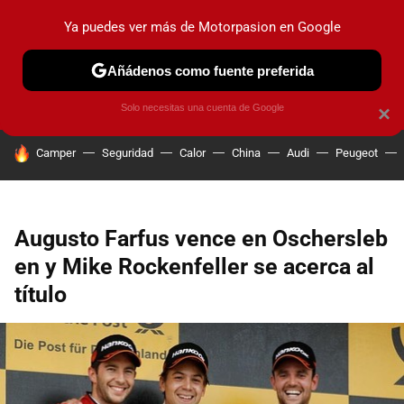
Ya puedes ver más de Motorpasion en Google
PRUEBAS
COCHES ELÉCTRICOS
OBSERVATORIO
F1
Añádenos como fuente preferida
Solo necesitas una cuenta de Google
×
HOY SE HABLA DE
Camper
Seguridad
Calor
China
Audi
Peugeot
Augusto Farfus vence en Oschersleb​
en y Mike Rockenfeller se acerca al
título