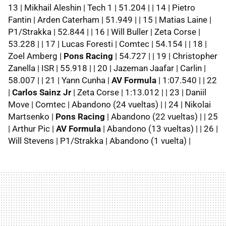
13 | Mikhail Aleshin | Tech 1 | 51.204 | | 14 | Pietro
Fantin | Arden Caterham | 51.949 | | 15 | Matias Laine |
P1/Strakka | 52.844 | | 16 | Will Buller | Zeta Corse |
53.228 | | 17 | Lucas Foresti | Comtec | 54.154 | | 18 |
Zoel Amberg |
Pons Racing
| 54.727 | | 19 | Christopher
Zanella | ISR | 55.918 | | 20 | Jazeman Jaafar | Carlin |
58.007 | | 21 | Yann Cunha |
AV Formula
| 1:07.540 | | 22
|
Carlos Sainz Jr
| Zeta Corse | 1:13.012 | | 23 | Daniil
Move | Comtec | Abandono (24 vueltas) | | 24 | Nikolai
Martsenko |
Pons Racing
| Abandono (22 vueltas) | | 25
| Arthur Pic |
AV Formula
| Abandono (13 vueltas) | | 26 |
Will Stevens | P1/Strakka | Abandono (1 vuelta) |