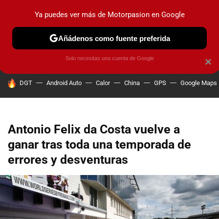
Ya puedes ver más de Motorpasion en Google
PRUEBAS
COCHES ELÉCTRICOS
OBSERVATORIO
F1
Añádenos como fuente preferida
Solo necesitas una cuenta de Google
×
HOY SE HABLA DE
DGT
Android Auto
Calor
China
GPS
Google Maps
Antonio Felix da Costa vuelve a
ganar tras toda una temporada de
errores y desventuras