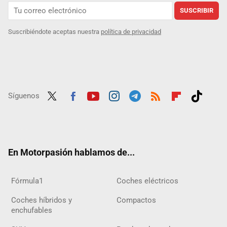
SUSCRIBIR
Suscribiéndote aceptas nuestra
política de privacidad
Síguenos
Twit
Fac
Yout
Inst
Tele
RSS
Flip
Tikt
ter
ebo
ube
agra
gra
boar
ok
ok
m
m
d
En Motorpasión hablamos de...
Fórmula1
Coches eléctricos
Coches híbridos y
Compactos
enchufables