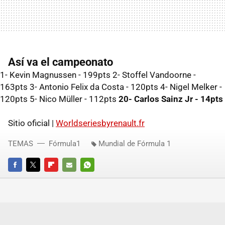
Así va el campeonato
1- Kevin Magnussen - 199pts 2- Stoffel Vandoorne -
163pts 3- Antonio Felix da Costa - 120pts 4- Nigel Melker -
120pts 5- Nico Müller - 112pts
20- Carlos Sainz Jr - 14pts
Sitio oficial |
Worldseriesbyrenault.fr
TEMAS
Fórmula1
Mundial de Fórmula 1
FACEBOOK
TWITTER
FLIPBOARD
E-
WHATSAPP
MAIL