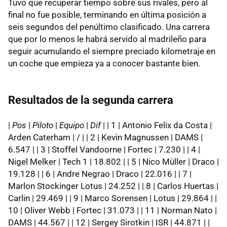
Tuvo que recuperar tiempo sobre sus rivales, pero al
final no fue posible, terminando en última posición a
seis segundos del penúltimo clasificado. Una carrera
que por lo menos le habrá servido al madrileño para
seguir acumulando el siempre preciado kilometraje en
un coche que empieza ya a conocer bastante bien.
Resultados de la segunda carrera
|
Pos
|
Piloto
|
Equipo
|
Dif
| | 1 | Antonio Felix da Costa |
Arden Caterham | / | | 2 | Kevin Magnussen | DAMS |
6.547 | | 3 | Stoffel Vandoorne | Fortec | 7.230 | | 4 |
Nigel Melker | Tech 1 | 18.802 | | 5 | Nico Müller | Draco |
19.128 | | 6 | Andre Negrao | Draco | 22.016 | | 7 |
Marlon Stockinger Lotus | 24.252 | | 8 | Carlos Huertas |
Carlin | 29.469 | | 9 | Marco Sorensen | Lotus | 29.864 | |
10 | Oliver Webb | Fortec | 31.073 | | 11 | Norman Nato |
DAMS | 44.567 | | 12 | Sergey Sirotkin | ISR | 44.871 | |