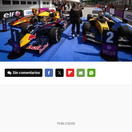
Sin comentarios
FACEBOOK
TWITTER
FLIPBOARD
E-
WHATSAPP
MAIL