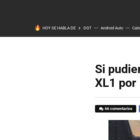
HOY SE HABLA DE
DGT
Android Auto
Calo
Si pudie
XL1 por
66 comentarios