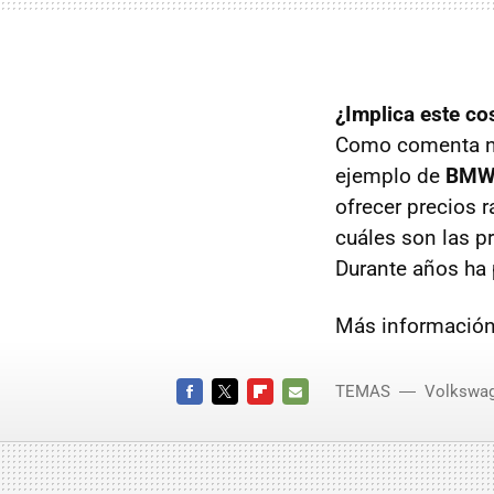
¿Implica este c
Como comenta n
ejemplo de
BM
ofrecer precios 
cuáles son las pr
Durante años ha 
Más información
TEMAS
Volkswa
coches
FACEBOOK
TWITTER
FLIPBOARD
E-
MAIL