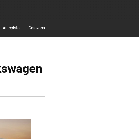
Autopista
Caravana
lkswagen