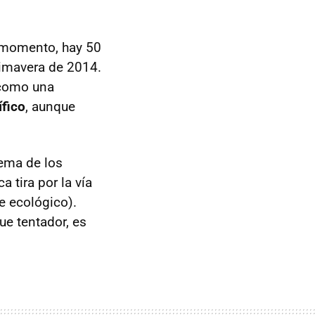
e momento, hay 50
rimavera de 2014.
 como una
fico
, aunque
tema de los
 tira por la vía
 ecológico).
e tentador, es