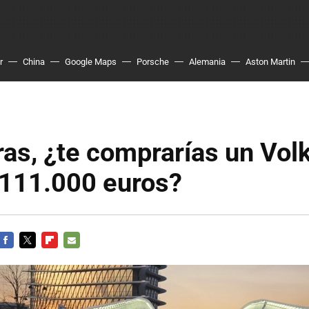
r
China
Google Maps
Porsche
Alemania
Aston Martin
ras, ¿te comprarías un Vo
 111.000 euros?
FACEBOOK
TWITTER
FLIPBOARD
E-
MAIL