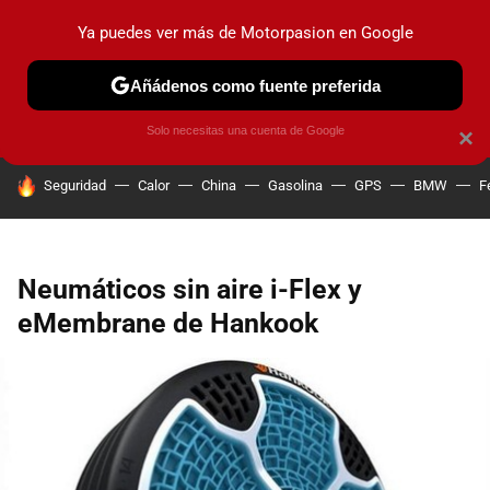
Ya puedes ver más de Motorpasion en Google
PRUEBAS
COCHES ELÉCTRICOS
OBSERVATORIO
F1
Añádenos como fuente preferida
Solo necesitas una cuenta de Google
×
HOY SE HABLA DE
Seguridad
Calor
China
Gasolina
GPS
BMW
F
Neumáticos sin aire i-Flex y
eMembrane de Hankook