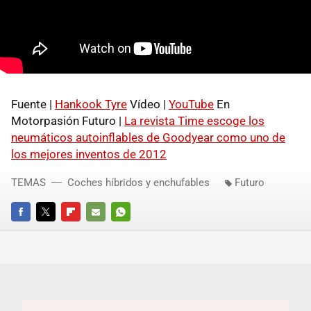
Fuente |
Hankook Tyre
Vídeo |
YouTube
En
Motorpasión Futuro |
La revista Time escoge los
neumáticos autoinflables de Goodyear como uno de
los mejores inventos de 2012
TEMAS
Coches híbridos y enchufables
Futuro
FACEBOOK
TWITTER
FLIPBOARD
E-
WHATSAPP
MAIL