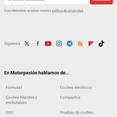
Suscribiéndote aceptas nuestra
política de privacidad
Síguenos
Twit
Fac
Yout
Inst
Tele
RSS
Flip
Tikt
ter
ebo
ube
agra
gra
boar
ok
ok
m
m
d
En Motorpasión hablamos de...
Fórmula1
Coches eléctricos
Coches híbridos y
Compactos
enchufables
SUV
Pruebas de coches