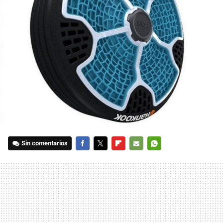
Sin comentarios
FACEBOOK
TWITTER
FLIPBOARD
E-
WHATSAPP
MAIL