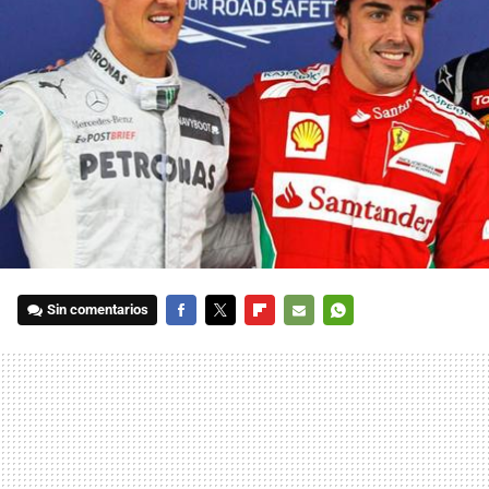
Sin comentarios
FACEBOOK
TWITTER
FLIPBOARD
E-
WHATSAPP
MAIL