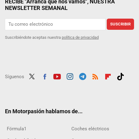
RECIBE "Arranca que nos vamos", NUESTRA
NEWSLETTER SEMANAL
SUSCRIBIR
Suscribiéndote aceptas nuestra
política de privacidad
Síguenos
Twit
Fac
Yout
Inst
Tele
RSS
Flip
Tikt
ter
ebo
ube
agra
gra
boar
ok
ok
m
m
d
En Motorpasión hablamos de...
Fórmula1
Coches eléctricos