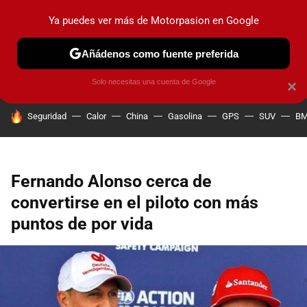
Ya puedes ver más de Motorpasion en Google
PRUEBAS
COCHES ELÉCTRICOS
OBSERVATORIO
F1
Añádenos como fuente preferida
Solo necesitas una cuenta de Google
×
HOY SE HABLA DE
Seguridad
Calor
China
Gasolina
GPS
SUV
B
Fernando Alonso cerca de
convertirse en el piloto con más
puntos de por vida