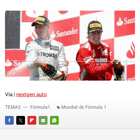
Vía |
nextgen auto
TEMAS
Fórmula1
Mundial de Fórmula 1
FACEBOOK
TWITTER
FLIPBOARD
E-
WHATSAPP
MAIL