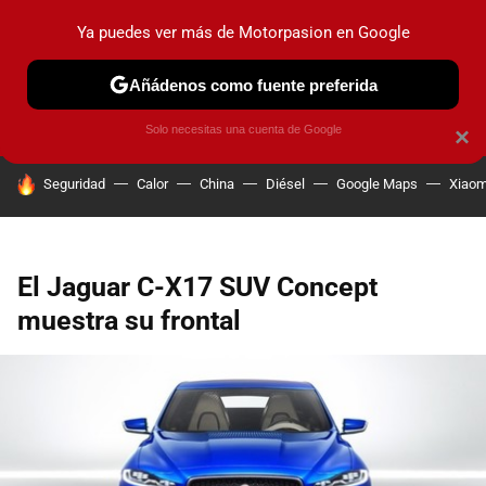
Ya puedes ver más de Motorpasion en Google
PRUEBAS
COCHES ELÉCTRICOS
OBSERVATORIO
F1
Añádenos como fuente preferida
Solo necesitas una cuenta de Google
×
HOY SE HABLA DE
Seguridad
Calor
China
Diésel
Google Maps
Xiaom
El Jaguar C-X17 SUV Concept
muestra su frontal