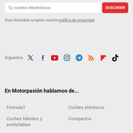
SUSCRIBIR
Suscribiéndote aceptas nuestra
política de privacidad
Síguenos
Twit
Fac
Yout
Inst
Tele
RSS
Flip
Tikt
ter
ebo
ube
agra
gra
boar
ok
ok
m
m
d
En Motorpasión hablamos de...
Fórmula1
Coches eléctricos
Coches híbridos y
Compactos
enchufables