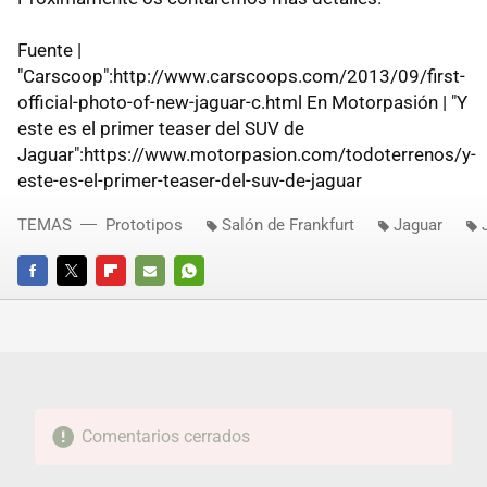
Fuente |
"Carscoop":http://www.carscoops.com/2013/09/first-
official-photo-of-new-jaguar-c.html En Motorpasión | "Y
este es el primer teaser del SUV de
Jaguar":https://www.motorpasion.com/todoterrenos/y-
este-es-el-primer-teaser-del-suv-de-jaguar
TEMAS
Prototipos
Salón de Frankfurt
Jaguar
FACEBOOK
TWITTER
FLIPBOARD
E-
WHATSAPP
MAIL
Comentarios cerrados