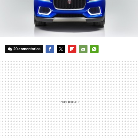
20 comentarios
FACEBOOK
TWITTER
FLIPBOARD
E-
WHATSAPP
MAIL