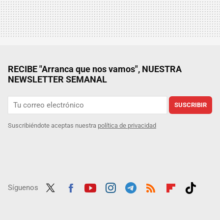
RECIBE "Arranca que nos vamos", NUESTRA
NEWSLETTER SEMANAL
SUSCRIBIR
Suscribiéndote aceptas nuestra
política de privacidad
Síguenos
Twit
Fac
Yout
Inst
Tele
RSS
Flip
Tikt
ter
ebo
ube
agra
gra
boar
ok