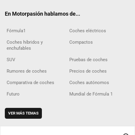
ok
m
m
d
En Motorpasión hablamos de...
Fórmula1
Coches eléctricos
Coches híbridos y
Compactos
enchufables
SUV
Pruebas de coches
Rumores de coches
Precios de coches
Comparativa de coches
Coches autónomos
Futuro
Mundial de Fórmula 1
VER MÁS TEMAS