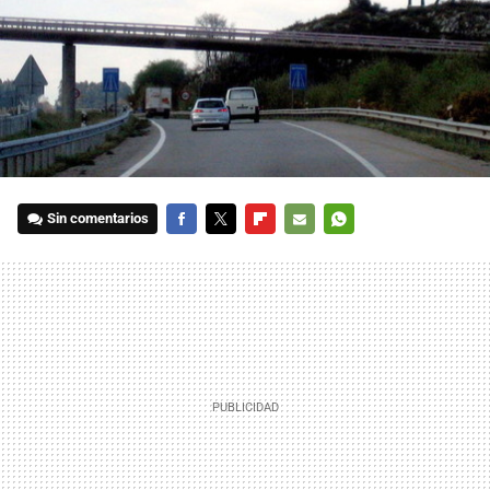
Sin comentarios
FACEBOOK
TWITTER
FLIPBOARD
E-
WHATSAPP
MAIL