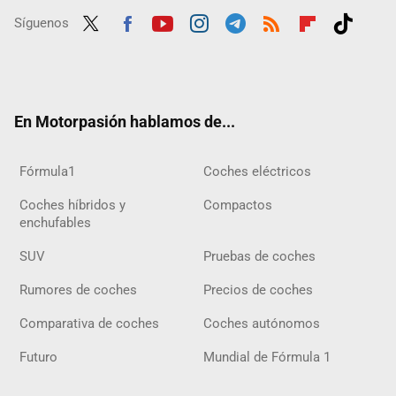
Síguenos
Twit
Fac
Yout
Inst
Tele
RSS
Flip
Tikt
ter
ebo
ube
agra
gra
boar
ok
ok
m
m
d
En Motorpasión hablamos de...
Fórmula1
Coches eléctricos
Coches híbridos y
Compactos
enchufables
SUV
Pruebas de coches
Rumores de coches
Precios de coches
Comparativa de coches
Coches autónomos
Futuro
Mundial de Fórmula 1