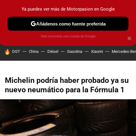
Ya puedes ver más de Motorpasion en Google
PRUEBAS
COCHES ELÉCTRICOS
OBSERVATORIO
F1
Añádenos como fuente preferida
Solo necesitas una cuenta de Google
×
HOY SE HABLA DE
DGT
China
Diésel
Gasolina
Xiaomi
Mercedes-Be
Michelin podría haber probado ya su
nuevo neumático para la Fórmula 1