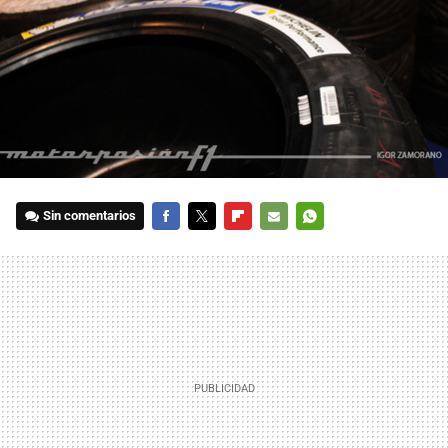
Sin comentarios
FACEBOOK
TWITTER
FLIPBOARD
E-
WHATSAPP
MAIL