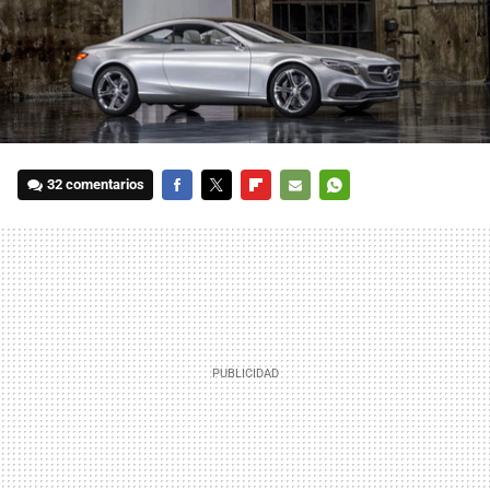
32 comentarios
FACEBOOK
TWITTER
FLIPBOARD
E-
WHATSAPP
MAIL