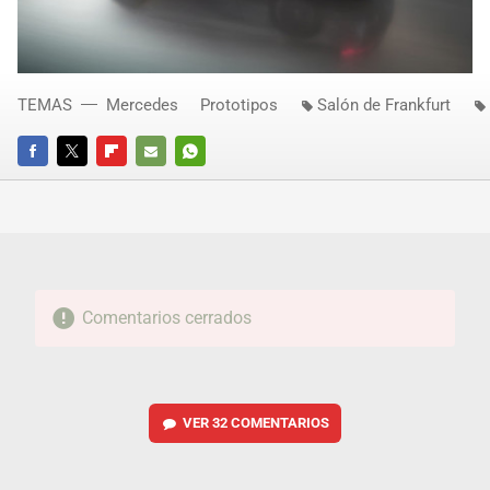
TEMAS
Mercedes
Prototipos
Salón de Frankfurt
FACEBOOK
TWITTER
FLIPBOARD
E-
WHATSAPP
MAIL
Comentarios cerrados
VER
32 COMENTARIOS