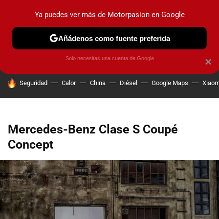
Ya puedes ver más de Motorpasion en Google
PRUEBAS
COCHES ELÉCTRICOS
OBSERVATORIO
F1
Añádenos como fuente preferida
Solo necesitas una cuenta de Google
×
HOY SE HABLA DE
Seguridad
Calor
China
Diésel
Google Maps
Xiaom
Mercedes-Benz Clase S Coupé
Concept