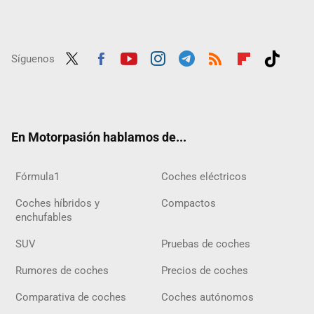
Síguenos
Twit
Fac
Yout
Inst
Tele
RSS
Flip
Tikt
ter
ebo
ube
agra
gra
boar
ok
ok
m
m
d
En Motorpasión hablamos de...
Fórmula1
Coches eléctricos
Coches híbridos y
Compactos
enchufables
SUV
Pruebas de coches
Rumores de coches
Precios de coches
Comparativa de coches
Coches autónomos