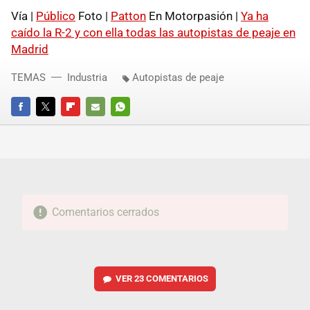
Vía |
Público
Foto |
Patton
En Motorpasión |
Ya ha
caído la R-2 y con ella todas las autopistas de peaje en
Madrid
TEMAS
Industria
Autopistas de peaje
FACEBOOK
TWITTER
FLIPBOARD
E-
WHATSAPP
MAIL
Comentarios cerrados
VER
23 COMENTARIOS