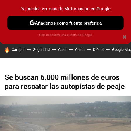
Ya puedes ver más de Motorpasion en Google
PRUEBAS
COCHES ELÉCTRICOS
OBSERVATORIO
F1
Añádenos como fuente preferida
Solo necesitas una cuenta de Google
×
HOY SE HABLA DE
Camper
Seguridad
Calor
China
Diésel
Google Ma
Se buscan 6.000 millones de euros
para rescatar las autopistas de peaje