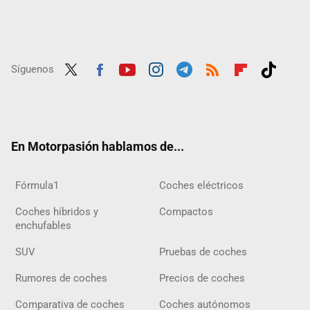
Síguenos
Twit
Fac
Yout
Inst
Tele
RSS
Flip
Tikt
ter
ebo
ube
agra
gra
boar
ok
ok
m
m
d
En Motorpasión hablamos de...
Fórmula1
Coches eléctricos
Coches híbridos y
Compactos
enchufables
SUV
Pruebas de coches
Rumores de coches
Precios de coches
Comparativa de coches
Coches autónomos