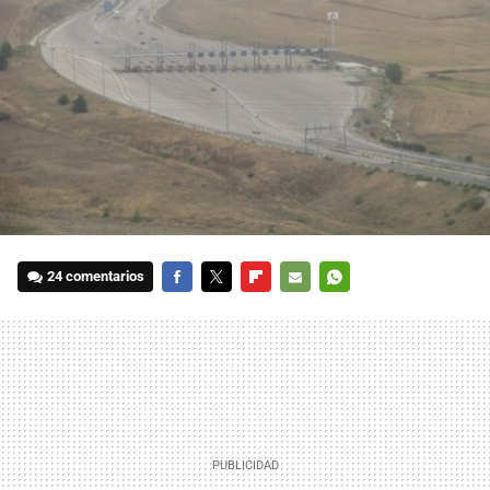
24 comentarios
FACEBOOK
TWITTER
FLIPBOARD
E-
WHATSAPP
MAIL