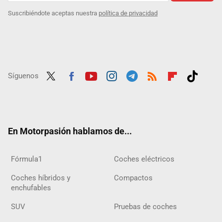
Suscribiéndote aceptas nuestra
política de privacidad
Síguenos
Twit
Fac
Yout
Inst
Tele
RSS
Flip
Tikt
ter
ebo
ube
agra
gra
boar
ok
ok
m
m
d
En Motorpasión hablamos de...
Fórmula1
Coches eléctricos
Coches híbridos y
Compactos
enchufables
SUV
Pruebas de coches