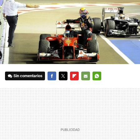
Sin comentarios
FACEBOOK
TWITTER
FLIPBOARD
E-
WHATSAPP
MAIL