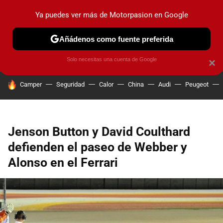
Ya puedes ver más de Motorpasion en Google
PRUEBAS
COCHES ELÉCTRICOS
OBSERVATORIO
F1
Añádenos como fuente preferida
Solo necesitas una cuenta de Google
×
HOY SE HABLA DE
Camper
Seguridad
Calor
China
Audi
Peugeot
Jenson Button y David Coulthard
defienden el paseo de Webber y
Alonso en el Ferrari