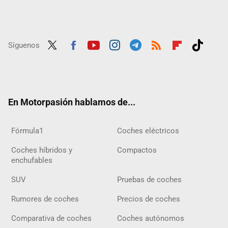
Síguenos
Twit
Fac
Yout
Inst
Tele
RSS
Flip
Tikt
ter
ebo
ube
agra
gra
boar
ok
ok
m
m
d
En Motorpasión hablamos de...
Fórmula1
Coches eléctricos
Coches híbridos y
Compactos
enchufables
SUV
Pruebas de coches
Rumores de coches
Precios de coches
Comparativa de coches
Coches autónomos