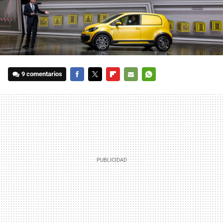
9 comentarios
FACEBOOK
TWITTER
FLIPBOARD
E-
WHATSAPP
MAIL