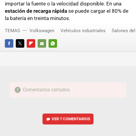
importar la fuente o la velocidad disponible. En una
estación de recarga rápida
se puede cargar el 80% de
la batería en treinta minutos.
TEMAS
Volkswagen
Vehículos industriales
Salones del
FACEBOOK
TWITTER
FLIPBOARD
E-
WHATSAPP
MAIL
Comentarios cerrados
VER
7 COMENTARIOS