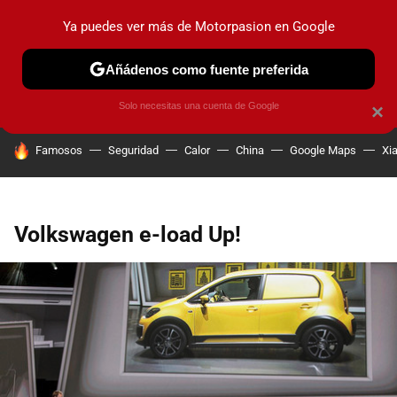
Ya puedes ver más de Motorpasion en Google
PRUEBAS
COCHES ELÉCTRICOS
OBSERVATORIO
F1
Añádenos como fuente preferida
Solo necesitas una cuenta de Google
×
HOY SE HABLA DE
Famosos
Seguridad
Calor
China
Google Maps
Xi
Volkswagen e-load Up!