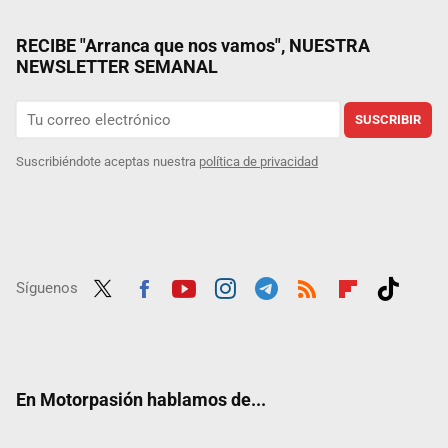
RECIBE "Arranca que nos vamos", NUESTRA
NEWSLETTER SEMANAL
SUSCRIBIR
Suscribiéndote aceptas nuestra
política de privacidad
Síguenos
Twit
Fac
Yout
Inst
Tele
RSS
Flip
Tikt
ter
ebo
ube
agra
gra
boar
ok
ok
m
m
d
En Motorpasión hablamos de...