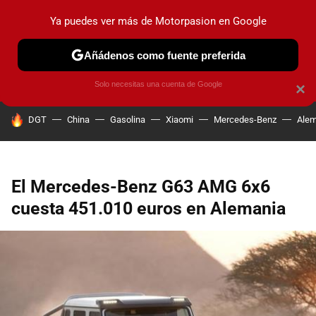
Ya puedes ver más de Motorpasion en Google
PRUEBAS
COCHES ELÉCTRICOS
OBSERVATORIO
F1
Añádenos como fuente preferida
Solo necesitas una cuenta de Google
×
HOY SE HABLA DE
DGT
China
Gasolina
Xiaomi
Mercedes-Benz
Alem
El Mercedes-Benz G63 AMG 6x6
cuesta 451.010 euros en Alemania