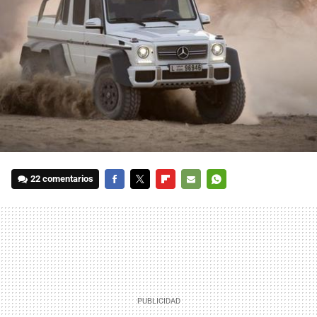
22 comentarios
FACEBOOK
TWITTER
FLIPBOARD
E-
WHATSAPP
MAIL