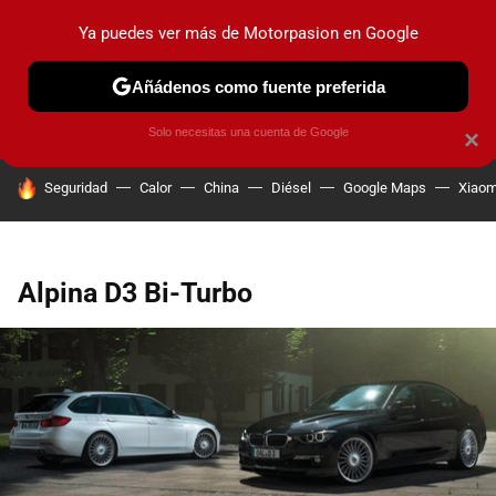
Ya puedes ver más de Motorpasion en Google
PRUEBAS
COCHES ELÉCTRICOS
OBSERVATORIO
F1
Añádenos como fuente preferida
Solo necesitas una cuenta de Google
×
HOY SE HABLA DE
Seguridad
Calor
China
Diésel
Google Maps
Xiaom
Alpina D3 Bi-Turbo