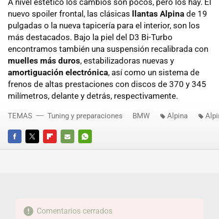
A nivel estético los cambios son pocos, pero los hay. El
nuevo spoiler frontal, las clásicas
llantas Alpina
de 19
pulgadas o la nueva tapicería para el interior, son los
más destacados. Bajo la piel del D3 Bi-Turbo
encontramos también una suspensión recalibrada con
muelles más duros
, estabilizadoras nuevas y
amortiguación electrónica
, así como un sistema de
frenos de altas prestaciones con discos de 370 y 345
milímetros, delante y detrás, respectivamente.
TEMAS
Tuning y preparaciones
BMW
Alpina
Alpi
FACEBOOK
TWITTER
FLIPBOARD
E-
WHATSAPP
MAIL
Comentarios cerrados