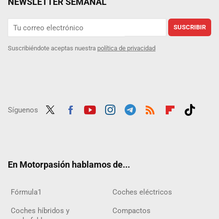
NEWSLETTER SEMANAL
SUSCRIBIR
Suscribiéndote aceptas nuestra
política de privacidad
Síguenos
Twit
Fac
Yout
Inst
Tele
RSS
Flip
Tikt
ter
ebo
ube
agra
gra
boar
ok
ok
m
m
d
En Motorpasión hablamos de...
Fórmula1
Coches eléctricos
Coches híbridos y
Compactos