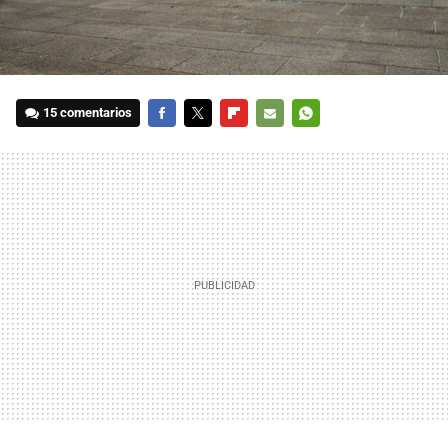
15 comentarios
FACEBOOK
TWITTER
FLIPBOARD
E-
WHATSAPP
MAIL