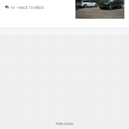
COMENTARIOS
15
HACE 13 AÑOS