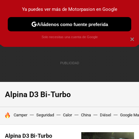
Ya puedes ver más de Motorpasion en Google
PRUEBAS
COCHES ELÉCTRICOS
OBSERVATORIO
F1
Añádenos como fuente preferida
Solo necesitas una cuenta de Google
×
Alpina D3 Bi-Turbo
HOY SE HABLA DE
Camper
Seguridad
Calor
China
Diésel
Google M
Alpina D3 Bi-Turbo