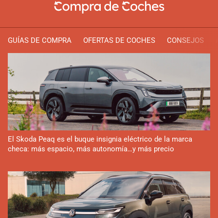
GUÍAS DE COMPRA
OFERTAS DE COCHES
CONSEJOS
El Skoda Peaq es el buque insignia eléctrico de la marca
checa: más espacio, más autonomía…y más precio