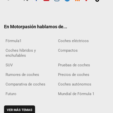
Twit
Fac
Yout
Inst
Tele
RSS
Flip
Tikt
ter
ebo
ube
agra
gra
boar
ok
ok
m
m
d
En Motorpasión hablamos de...
Fórmula1
Coches eléctricos
Coches híbridos y
Compactos
enchufables
SUV
Pruebas de coches
Rumores de coches
Precios de coches
Comparativa de coches
Coches autónomos
Futuro
Mundial de Fórmula 1
VER MÁS TEMAS