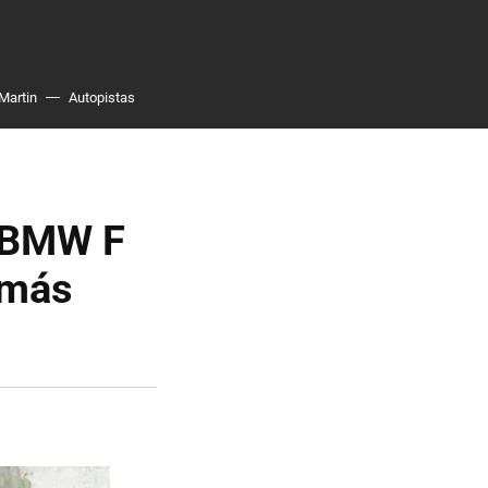
Martin
Autopistas
a BMW F
 más