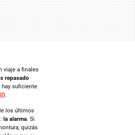
n viaje a finales
s repasado
 hay suficiente
II
).
e los últimos
o:
la alarma
. Si
montura, quizás