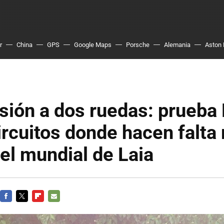
r
China
GPS
Google Maps
Porsche
Alemania
Aston 
sión a dos ruedas: prueb
ircuitos donde hacen falta
el mundial de Laia
FACEBOOK
TWITTER
FLIPBOARD
E-
MAIL