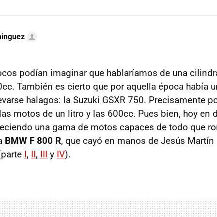
minguez
cos podían imaginar que hablaríamos de una cilind
00cc. También es cierto que por aquella época había
evarse halagos: la Suzuki GSXR 750. Precisamente po
 las motos de un litro y las 600cc. Pues bien, hoy en
reciendo una gama de motos capaces de todo que ro
la
BMW F 800 R
, que cayó en manos de Jesús Martín 
parte
I
,
II
,
III
y
IV
).