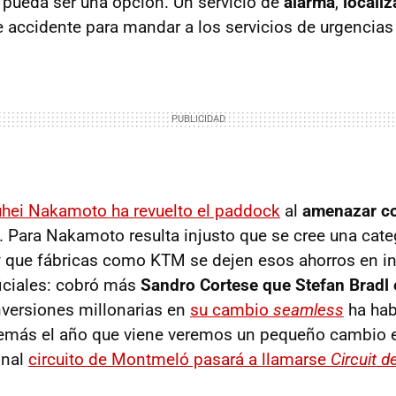
pueda ser una opción. Un servicio de
alarma
,
locali
e accidente para mandar a los servicios de urgencias 
hei Nakamoto ha revuelto el paddock
al
amenazar con
. Para Nakamoto resulta injusto que se cree una cate
y que fábricas como KTM se dejen esos ahorros en inf
ficiales: cobró más
Sandro Cortese que Stefan Bradl
nversiones millonarias en
su cambio
seamless
ha hab
emás el año que viene veremos un pequeño cambio en
onal
circuito de Montmeló pasará a llamarse
Circuit d