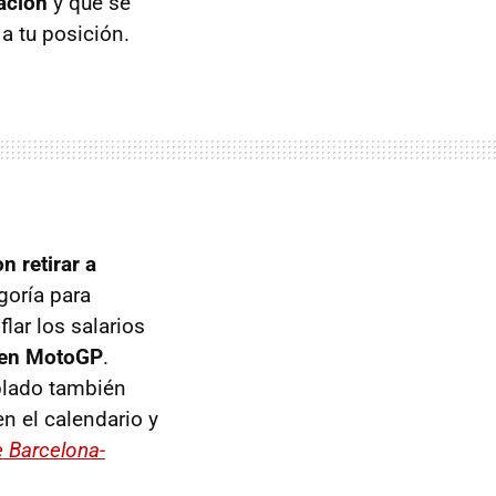
zación
y que se
a tu posición.
 retirar a
goría para
lar los salarios
 en MotoGP
.
lado también
 el calendario y
e Barcelona-