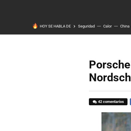
HOY SE HABLA DE
Seguridad
Calor
China
Porsche
Nordsch
42 comentarios