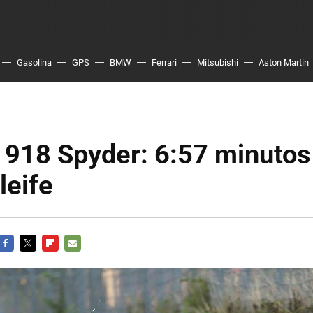
Gasolina
GPS
BMW
Ferrari
Mitsubishi
Aston Martin
 918 Spyder: 6:57 minutos
leife
FACEBOOK
TWITTER
FLIPBOARD
E-
MAIL