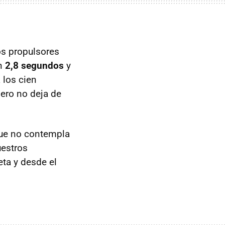
os propulsores
en
2,8 segundos
y
 los cien
pero no deja de
que no contempla
uestros
eta y desde el