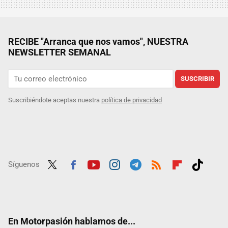
RECIBE "Arranca que nos vamos", NUESTRA
NEWSLETTER SEMANAL
SUSCRIBIR
Suscribiéndote aceptas nuestra
política de privacidad
Síguenos
Twit
Fac
Yout
Inst
Tele
RSS
Flip
Tikt
ter
ebo
ube
agra
gra
boar
ok
ok
m
m
d
En Motorpasión hablamos de...