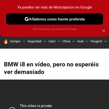
Ya puedes ver más de Motorpasion en Google
PRUEBAS
COCHES ELÉCTRICOS
OBSERVATORIO
F1
Añádenos como fuente preferida
Solo necesitas una cuenta de Google
×
HOY SE HABLA DE
Camper
Seguridad
Calor
China
Audi
Peugeot
BMW i8 en vídeo, pero no esperéis
ver demasiado