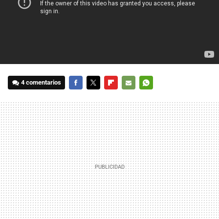
4 comentarios
FACEBOOK
TWITTER
FLIPBOARD
E-
WHATSAPP
MAIL