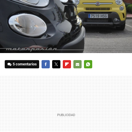
5 comentarios
FACEBOOK
TWITTER
FLIPBOARD
E-
WHATSAPP
MAIL