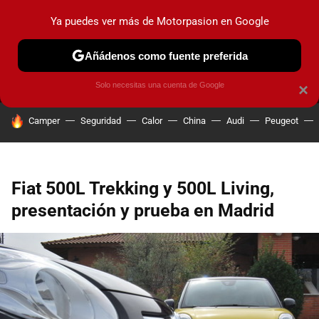
Ya puedes ver más de Motorpasion en Google
MENÚ
NUEVO
Añádenos como fuente preferida
PRUEBAS
COCHES ELÉCTRICOS
OBSERVATORIO
F1
Solo necesitas una cuenta de Google
×
HOY SE HABLA DE
Camper
Seguridad
Calor
China
Audi
Peugeot
Fiat 500L Trekking y 500L Living,
presentación y prueba en Madrid