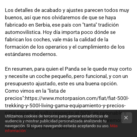
Los detalles de acabado y ajustes parecen todos muy
buenos, así que nos olvidaremos de que se haya
fabricado en Serbia, ese país con "tanta" tradición
automovilística. Hoy día importa poco dónde se
fabrican los coches, vale más la calidad de la
formación de los operarios y el cumplimiento de los
estándares modernos.
En resumen, para quien el Panda se le quede muy corto
y necesite un coche pequeño, pero funcional, y con un
presupuesto ajustado, este es una buena opción.
Como vimos en la "lista de
precios":https://www.motorpasion.com/fiat/fiat-500l-
trekking-y-500l-living-gama-equipamiento-y-precios-
para-espana el salto respecto al 500L es razonable y
Utilizamos cookies de terceros para generar estadísticas de
justificado a nivel de equipamiento. Lo probaremos
audiencia y mostrar publicidad personalizada analizando tu
navegación. Si sigues navegando estarás aceptando su uso.
Más
más a fondo en otra ocasión.
información