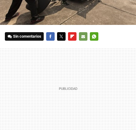
Sin comentarios
FACEBOOK
TWITTER
FLIPBOARD
E-
WHATSAPP
MAIL