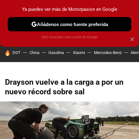
Ya puedes ver más de Motorpasion en Google
PRUEBAS
COCHES ELÉCTRICOS
OBSERVATORIO
F1
Añádenos como fuente preferida
Solo necesitas una cuenta de Google
×
HOY SE HABLA DE
DGT
China
Gasolina
Xiaomi
Mercedes-Benz
Alem
Drayson vuelve a la carga a por un
nuevo récord sobre sal