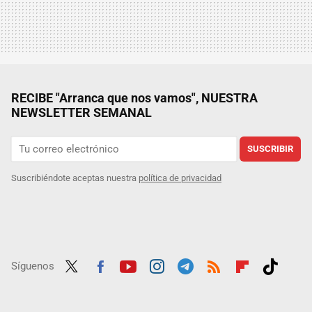
RECIBE "Arranca que nos vamos", NUESTRA
NEWSLETTER SEMANAL
SUSCRIBIR
Suscribiéndote aceptas nuestra
política de privacidad
Síguenos
Twit
Fac
Yout
Inst
Tele
RSS
Flip
Tikt
ter
ebo
ube
agra
gra
boar
ok