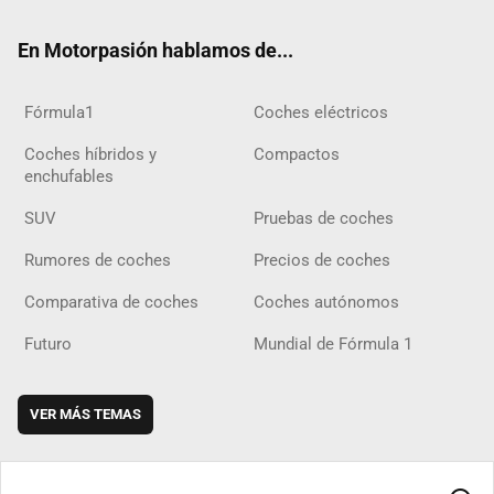
ok
m
m
d
En Motorpasión hablamos de...
Fórmula1
Coches eléctricos
Coches híbridos y
Compactos
enchufables
SUV
Pruebas de coches
Rumores de coches
Precios de coches
Comparativa de coches
Coches autónomos
Futuro
Mundial de Fórmula 1
VER MÁS TEMAS