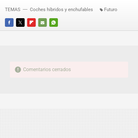
TEMAS
Coches híbridos y enchufables
Futuro
FACEBOOK
TWITTER
FLIPBOARD
E-
WHATSAPP
MAIL
Comentarios cerrados