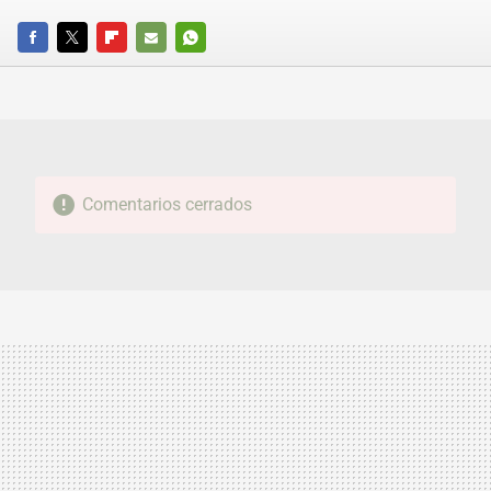
FACEBOOK
TWITTER
FLIPBOARD
E-
WHATSAPP
MAIL
Comentarios cerrados