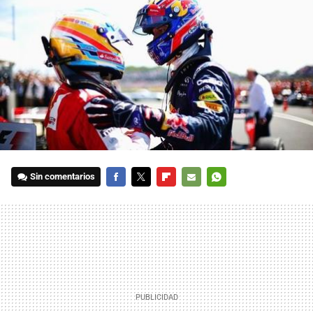
Sin comentarios
FACEBOOK
TWITTER
FLIPBOARD
E-
WHATSAPP
MAIL