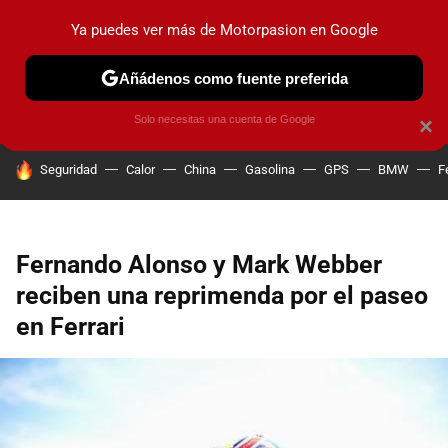
Ya puedes ver más de Motorpasion en Google
PRUEBAS
COCHES ELÉCTRICOS
OBSERVATORIO
F1
Añádenos como fuente preferida
Solo necesitas una cuenta de Google
×
HOY SE HABLA DE
Seguridad
Calor
China
Gasolina
GPS
BMW
F
Fernando Alonso y Mark Webber
reciben una reprimenda por el paseo
en Ferrari