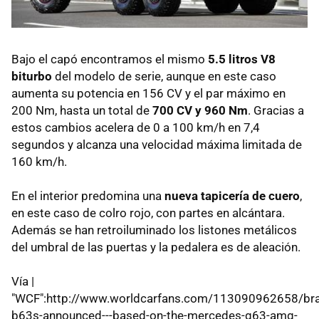
Bajo el capó encontramos el mismo
5.5 litros V8
biturbo
del modelo de serie, aunque en este caso
aumenta su potencia en 156 CV y el par máximo en
200 Nm, hasta un total de
700 CV y 960 Nm
. Gracias a
estos cambios acelera de 0 a 100 km/h en 7,4
segundos y alcanza una velocidad máxima limitada de
160 km/h.
En el interior predomina una
nueva tapicería de cuero
,
en este caso de colro rojo, con partes en alcántara.
Además se han retroiluminado los listones metálicos
del umbral de las puertas y la pedalera es de aleación.
Vía |
"WCF":http://www.worldcarfans.com/113090962658/br
b63s-announced---based-on-the-mercedes-g63-amg-