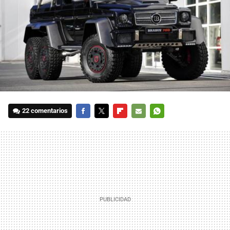
22 comentarios
FACEBOOK
TWITTER
FLIPBOARD
E-
WHATSAPP
MAIL