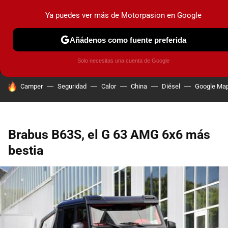
Ya puedes ver más de Motorpasion en Google
MENÚ
NUEVO
Añádenos como fuente preferida
PRUEBAS
COCHES ELÉCTRICOS
OBSERVATORIO
F1
Solo necesitas una cuenta de Google
HOY SE HABLA DE
Camper
Seguridad
Calor
China
Diésel
Google Ma
Brabus B63S, el G 63 AMG 6x6 más
bestia