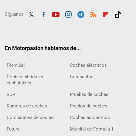
Síguenos
Twit
Fac
Yout
Inst
Tele
RSS
Flip
Tikt
ter
ebo
ube
agra
gra
boar
ok
ok
m
m
d
En Motorpasión hablamos de...
Fórmula1
Coches eléctricos
Coches híbridos y
Compactos
enchufables
SUV
Pruebas de coches
Rumores de coches
Precios de coches
Comparativa de coches
Coches autónomos
Futuro
Mundial de Fórmula 1