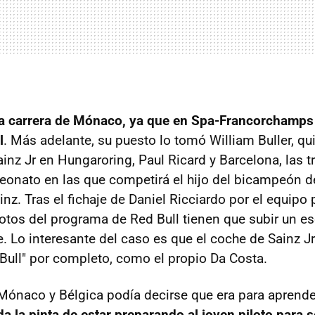
la carrera de Mónaco, ya que en Spa-Francorchamp
l
. Más adelante, su puesto lo tomó William Buller, qui
nz Jr en Hungaroring, Paul Ricard y Barcelona, las t
eonato en las que competirá el hijo del bicampeón 
ainz. Tras el fichaje de Daniel Ricciardo por el equipo 
lotos del programa de Red Bull tienen que subir un e
 Lo interesante del caso es que el coche de Sainz Jr
Bull" por completo, como el propio Da Costa.
 Mónaco y Bélgica podía decirse que era para aprender
da la pinta de estar preparando al joven piloto para se