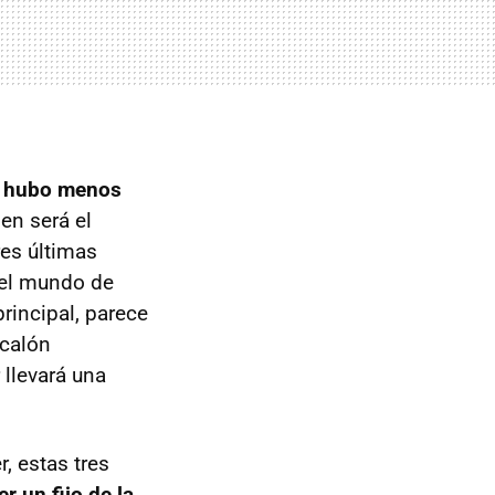
s hubo menos
en será el
res últimas
del mundo de
principal, parece
scalón
 llevará una
, estas tres
r un fijo de la