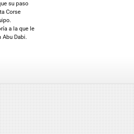
que su paso
eta Corse
uipo.
ía a la que le
n Abu Dabi.