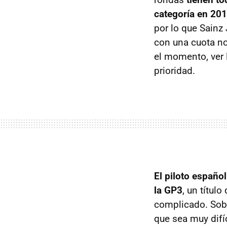
categoría en 20
por lo que Sainz 
con una cuota no
el momento, ver 
prioridad.
El piloto españo
la GP3
, un títu
complicado. Sobr
que sea muy difíc