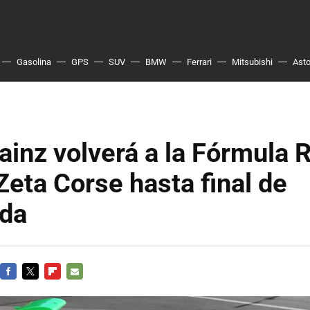
Gasolina
GPS
SUV
BMW
Ferrari
Mitsubishi
Asto
ainz volverá a la Fórmula 
Zeta Corse hasta final de
da
FACEBOOK
TWITTER
FLIPBOARD
E-
MAIL