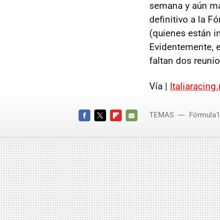
semana y aún más
definitivo a la F
(quienes están i
Evidentemente, e
faltan dos reuni
Vía |
Italiaracing
TEMAS
Fórmula1
FACEBOOK
TWITTER
FLIPBOARD
E-
MAIL