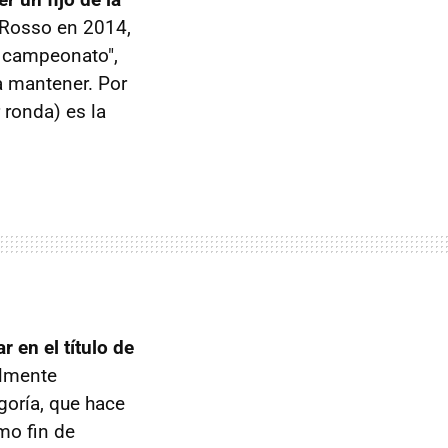
 Rosso en 2014,
l campeonato",
a mantener. Por
 ronda) es la
 en el título de
almente
goría, que hace
mo fin de